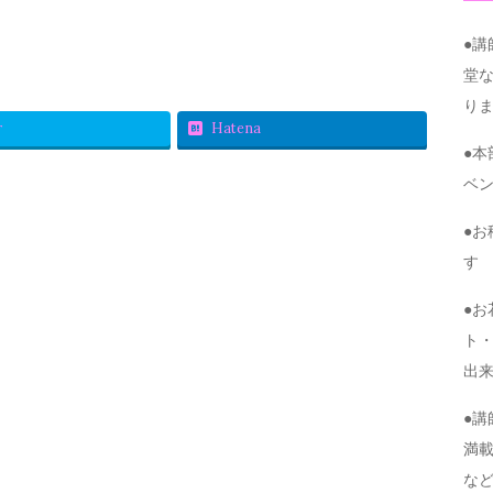
●
堂
り
r
Hatena
●
ベ
●
す
●
ト・
出
●
満
な