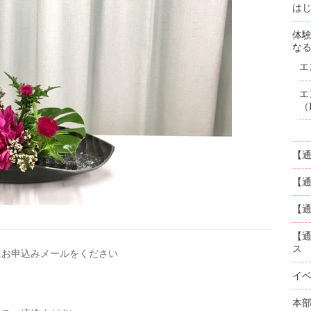
はじ
体
な
エ
エ
（
【
【
【通
【
ス
にお申込みメールを
ください
イ
本