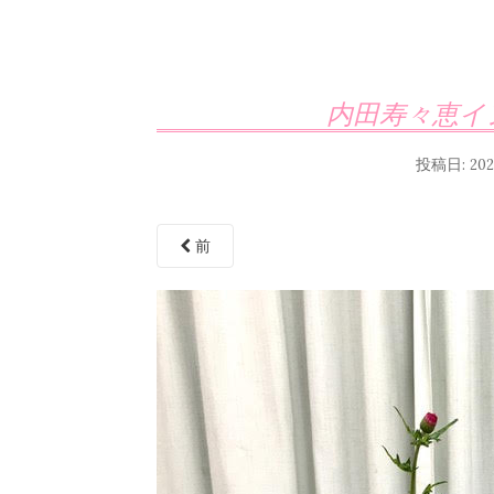
内田寿々恵イン
投稿日:
20
前