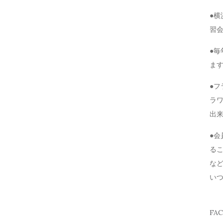
●
習
●毎
ま
●
ラ
出
●
る
な
い
FA