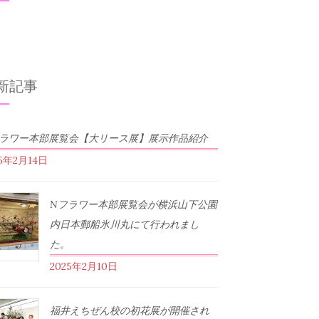
新記事
フラワー本部展覧会【大リース展】展示作品紹介
25年2月14日
Nフラワー本部展覧会が横浜山下公園
内日本郵船氷川丸にて行われまし
た。
2025年2月10日
福井えちぜん校の初花展が開催され