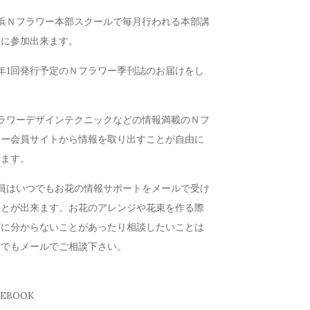
横浜Ｎフラワー本部スクールで毎月行われる本部講
会に参加出来ます。
年1回発行予定のＮフラワー季刊誌のお届けをし
す
フラワーデザインテクニックなどの情報満載のＮフ
ワー会員サイトから情報を取り出すことが自由に
来ます。
会員はいつでもお花の情報サポートをメールで受け
ことが出来ます。お花のアレンジや花束を作る際
どに分からないことがあったり相談したいことは
つでもメールでご相談下さい。
CEBOOK