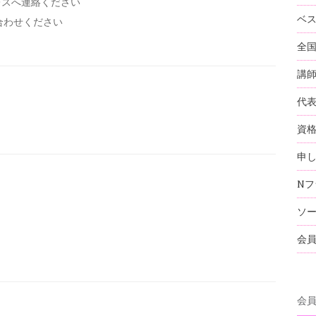
レスへ連絡ください
ベ
い合わせください
全
講
代
資
申
Nフ
ソ
会
会