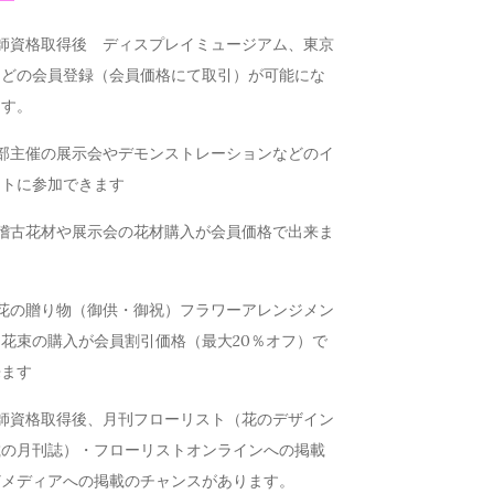
講師資格取得後 ディスプレイミュージアム、東京
などの会員登録（会員価格にて取引）が可能にな
ます。
本部主催の展示会やデモンストレーションなどのイ
ントに参加できます
お稽古花材や展示会の花材購入が会員価格で出来ま
お花の贈り物（御供・御祝）フラワーアレンジメン
花束の購入が会員割引価格（最大20％オフ）で
来ます
講師資格取得後、月刊フローリスト（花のデザイン
載の月刊誌）・フローリストオンラインへの掲載
どメディアへの掲載のチャンスがあります。