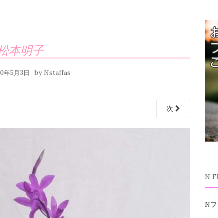
松本明子
by
20年5月3日
Nstaffas
次
N 
Nフ