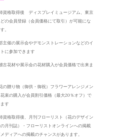
講師資格取得後 ディスプレイミュージアム、東京
などの会員登録（会員価格にて取引）が可能にな
ます。
本部主催の展示会やデモンストレーションなどのイ
ントに参加できます
お稽古花材や展示会の花材購入が会員価格で出来ま
お花の贈り物（御供・御祝）フラワーアレンジメン
花束の購入が会員割引価格（最大20％オフ）で
来ます
講師資格取得後、月刊フローリスト（花のデザイン
載の月刊誌）・フローリストオンラインへの掲載
どメディアへの掲載のチャンスがあります。