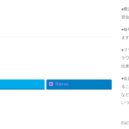
●
習
●毎
ま
●
ラ
出
●
r
Hatena
る
な
い
FA