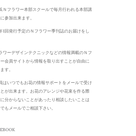
横浜Ｎフラワー本部スクールで毎月行われる本部講
会に参加出来ます。
年1回発行予定のＮフラワー季刊誌のお届けをし
す
フラワーデザインテクニックなどの情報満載のＮフ
ワー会員サイトから情報を取り出すことが自由に
来ます。
会員はいつでもお花の情報サポートをメールで受け
ことが出来ます。お花のアレンジや花束を作る際
どに分からないことがあったり相談したいことは
つでもメールでご相談下さい。
CEBOOK