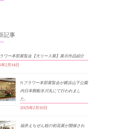
新記事
フラワー本部展覧会【大リース展】展示作品紹介
25年2月14日
Nフラワー本部展覧会が横浜山下公園
内日本郵船氷川丸にて行われまし
た。
2025年2月10日
福井えちぜん校の初花展が開催され