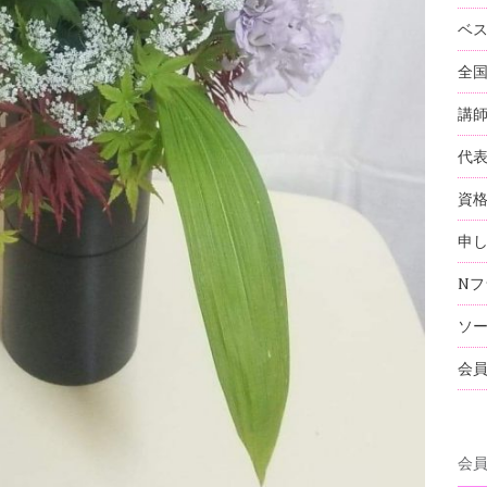
ベ
全
講
代
資
申
Nフ
ソ
会
会