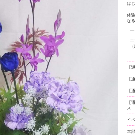
はじ
体
な
エ
エ
（
【
【
【通
【
ス
イ
本