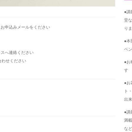
●
堂
にお申込みメールを
ください
り
●
ベ
レスへ連絡ください
い合わせください
●
す
●
ト・
出
●
満
な