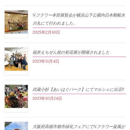
Nフラワー本部展覧会が横浜山下公園内日本郵船氷
川丸にて行われました。
2025年2月10日
福井えちぜん校の初花展が開催されました
2023年11月4日
武蔵小杉【あいはぐパーク】にてマルシェに出店‼︎
2023年10月24日
大阪府高槻市都市緑化フェアにてNフラワー旋風が