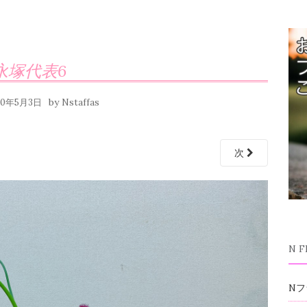
永塚代表6
by
20年5月3日
Nstaffas
次
N 
Nフ