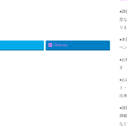
●
堂
り
●
r
Hatena
ベ
●
す
●
ト・
出
●
満
な