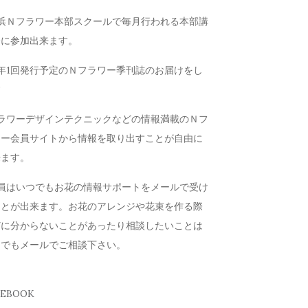
横浜Ｎフラワー本部スクールで毎月行われる本部講
会に参加出来ます。
年1回発行予定のＮフラワー季刊誌のお届けをし
す
フラワーデザインテクニックなどの情報満載のＮフ
ワー会員サイトから情報を取り出すことが自由に
来ます。
会員はいつでもお花の情報サポートをメールで受け
ことが出来ます。お花のアレンジや花束を作る際
どに分からないことがあったり相談したいことは
つでもメールでご相談下さい。
CEBOOK