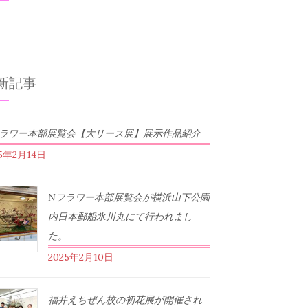
新記事
フラワー本部展覧会【大リース展】展示作品紹介
25年2月14日
Nフラワー本部展覧会が横浜山下公園
内日本郵船氷川丸にて行われまし
た。
2025年2月10日
福井えちぜん校の初花展が開催され