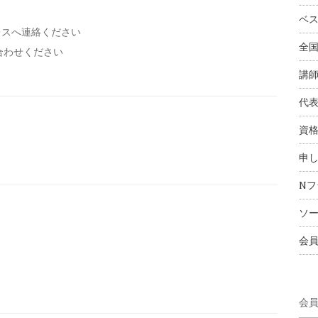
ベ
レスへ連絡ください
全
い合わせください
講
代
資
申
Nフ
ソ
会
会