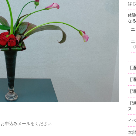
はじ
体
な
エ
エ
（
【
【
【通
【
ス
イ
にお申込みメールを
ください
本