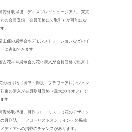
講師資格取得後 ディスプレイミュージアム、東京
などの会員登録（会員価格にて取引）が可能にな
ます。
本部主催の展示会やデモンストレーションなどのイ
ントに参加できます
お稽古花材や展示会の花材購入が会員価格で出来ま
お花の贈り物（御供・御祝）フラワーアレンジメン
花束の購入が会員割引価格（最大20％オフ）で
来ます
講師資格取得後、月刊フローリスト（花のデザイン
載の月刊誌）・フローリストオンラインへの掲載
どメディアへの掲載のチャンスがあります。