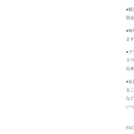
●
習
●毎
ま
●
ラ
出
●
る
な
い
FA