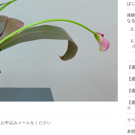
はじ
体
な
エ
エ
（
【
【
【通
【
ス
イ
にお申込みメールを
ください
本