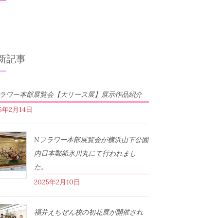
新記事
フラワー本部展覧会【大リース展】展示作品紹介
25年2月14日
Nフラワー本部展覧会が横浜山下公園
内日本郵船氷川丸にて行われまし
た。
2025年2月10日
福井えちぜん校の初花展が開催され