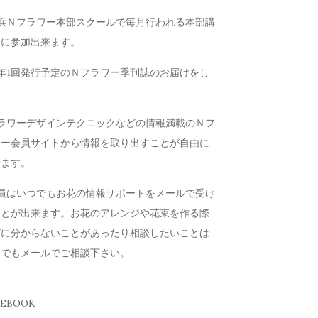
横浜Ｎフラワー本部スクールで毎月行われる本部講
会に参加出来ます。
年1回発行予定のＮフラワー季刊誌のお届けをし
す
フラワーデザインテクニックなどの情報満載のＮフ
ワー会員サイトから情報を取り出すことが自由に
来ます。
会員はいつでもお花の情報サポートをメールで受け
ことが出来ます。お花のアレンジや花束を作る際
どに分からないことがあったり相談したいことは
つでもメールでご相談下さい。
CEBOOK