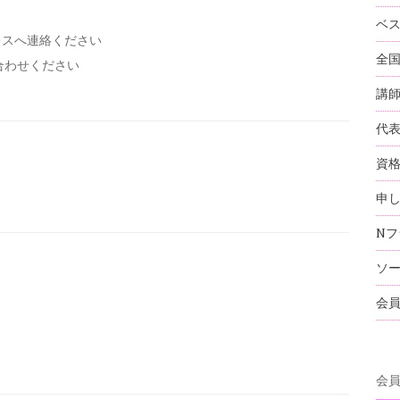
ベ
レスへ連絡ください
全
い合わせください
講
代
資
申
Nフ
ソ
会
会