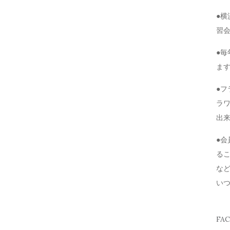
●
習
●毎
ま
●
ラ
出
●
る
な
い
FA