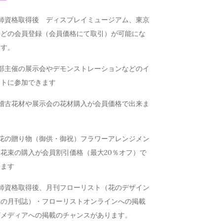
講師資格取得後 ディスプレイミュージアム、東京
などの会員登録（会員価格にて取引）が可能にな
ます。
本部主催の展示会やデモンストレーションなどのイ
ントに参加できます
お稽古花材や展示会の花材購入が会員価格で出来ま
お花の贈り物（御供・御祝）フラワーアレンジメン
花束の購入が会員割引価格（最大20％オフ）で
来ます
講師資格取得後、月刊フローリスト（花のデザイン
載の月刊誌）・フローリストオンラインへの掲載
どメディアへの掲載のチャンスがあります。