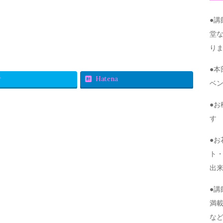
●
堂
り
●
r
Hatena
ベ
●
す
●
ト・
出
●
満
な