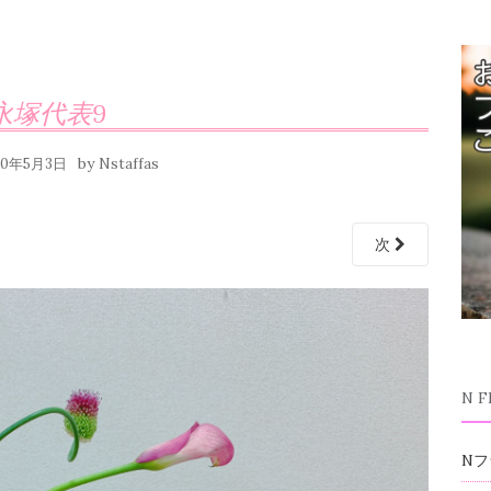
永塚代表9
by
20年5月3日
Nstaffas
次
N 
Nフ