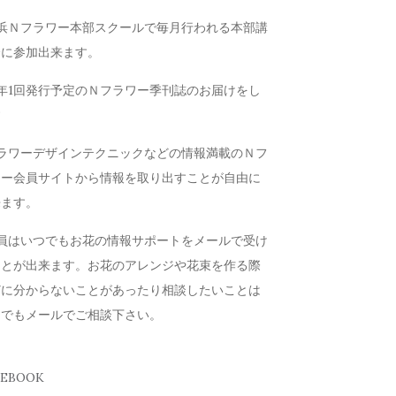
横浜Ｎフラワー本部スクールで毎月行われる本部講
会に参加出来ます。
年1回発行予定のＮフラワー季刊誌のお届けをし
す
フラワーデザインテクニックなどの情報満載のＮフ
ワー会員サイトから情報を取り出すことが自由に
来ます。
会員はいつでもお花の情報サポートをメールで受け
ことが出来ます。お花のアレンジや花束を作る際
どに分からないことがあったり相談したいことは
つでもメールでご相談下さい。
CEBOOK