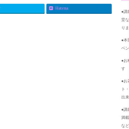
r
Hatena
●
堂
り
●
ベ
●
す
●
ト・
出
●
満
な