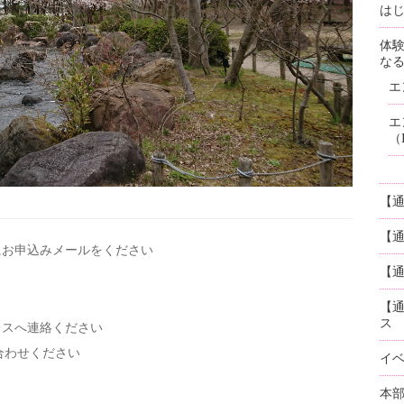
はじ
体
な
エ
エ
（
【
【
にお申込みメールを
ください
【通
【
ス
レスへ連絡ください
い合わせください
イ
本