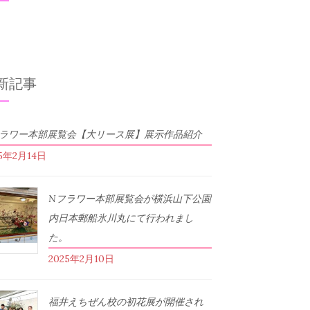
新記事
フラワー本部展覧会【大リース展】展示作品紹介
25年2月14日
Nフラワー本部展覧会が横浜山下公園
内日本郵船氷川丸にて行われまし
た。
2025年2月10日
福井えちぜん校の初花展が開催され