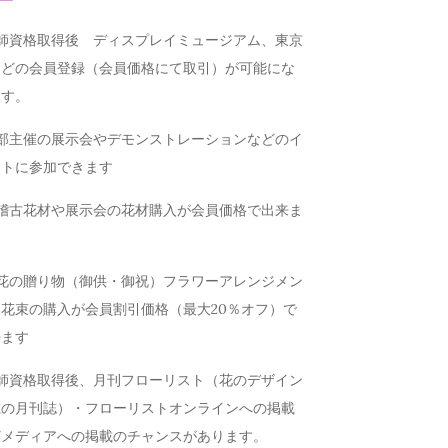
講師資格取得後 ディスプレイミュージアム、東京
などの会員登録（会員価格にて取引）が可能にな
ます。
本部主催の展示会やデモンストレーションなどのイ
ントに参加できます
お稽古花材や展示会の花材購入が会員価格で出来ま
お花の贈り物（御供・御祝）フラワーアレンジメン
花束の購入が会員割引価格（最大20％オフ）で
来ます
講師資格取得後、月刊フローリスト（花のデザイン
載の月刊誌）・フローリストオンラインへの掲載
どメディアへの掲載のチャンスがあります。