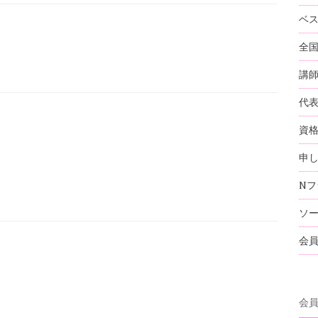
ベ
全
講
代
資
申
Nフ
ソ
会
会