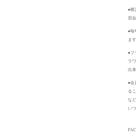
●
習
●毎
ま
●
ラ
出
●
る
な
い
FA