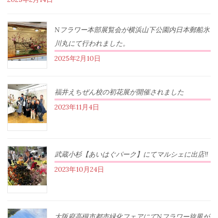
Nフラワー本部展覧会が横浜山下公園内日本郵船氷
川丸にて行われました。
2025年2月10日
福井えちぜん校の初花展が開催されました
2023年11月4日
武蔵小杉【あいはぐパーク】にてマルシェに出店‼︎
2023年10月24日
大阪府高槻市都市緑化フェアにてNフラワー旋風が