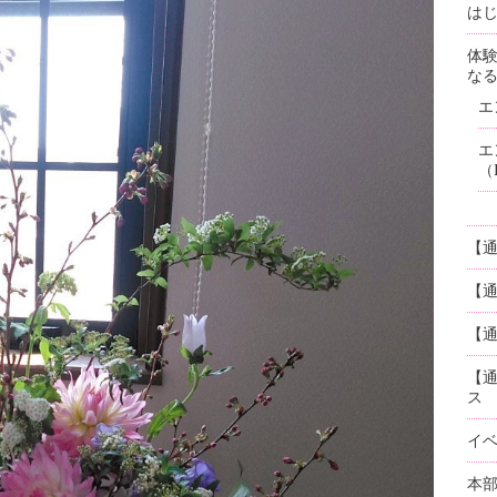
はじ
体
な
エ
エ
（
【
【
【通
【
ス
イ
本