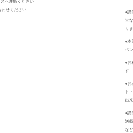
レスへ連絡ください
い合わせください
●
堂
り
●
ベ
●
す
●
ト・
出
●
満
な