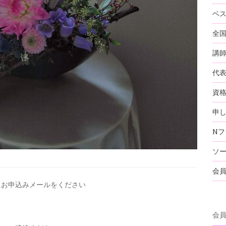
ベ
全
講
代
資
申
Nフ
ソ
会
にお申込みメールを
ください
会