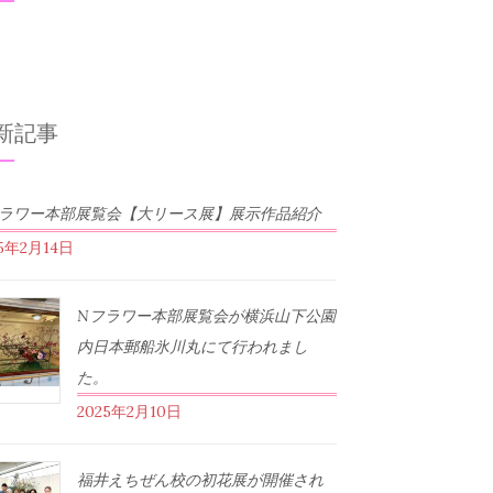
新記事
フラワー本部展覧会【大リース展】展示作品紹介
25年2月14日
Nフラワー本部展覧会が横浜山下公園
内日本郵船氷川丸にて行われまし
た。
2025年2月10日
福井えちぜん校の初花展が開催され