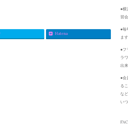
●
習
●毎
r
Hatena
ま
●
ラ
出
●
る
な
い
FA