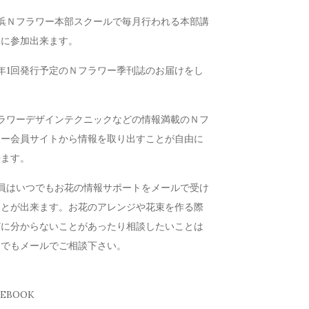
横浜Ｎフラワー本部スクールで毎月行われる本部講
会に参加出来ます。
年1回発行予定のＮフラワー季刊誌のお届けをし
す
フラワーデザインテクニックなどの情報満載のＮフ
ワー会員サイトから情報を取り出すことが自由に
来ます。
会員はいつでもお花の情報サポートをメールで受け
ことが出来ます。お花のアレンジや花束を作る際
どに分からないことがあったり相談したいことは
つでもメールでご相談下さい。
CEBOOK