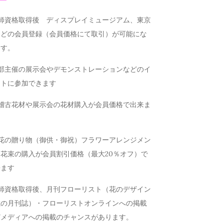
講師資格取得後 ディスプレイミュージアム、東京
などの会員登録（会員価格にて取引）が可能にな
ます。
本部主催の展示会やデモンストレーションなどのイ
ントに参加できます
お稽古花材や展示会の花材購入が会員価格で出来ま
お花の贈り物（御供・御祝）フラワーアレンジメン
花束の購入が会員割引価格（最大20％オフ）で
来ます
講師資格取得後、月刊フローリスト（花のデザイン
載の月刊誌）・フローリストオンラインへの掲載
どメディアへの掲載のチャンスがあります。