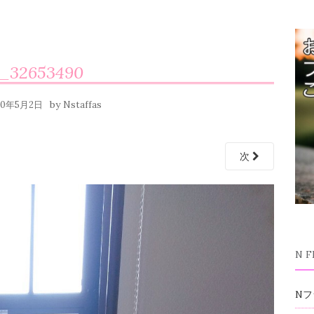
_32653490
by
20年5月2日
Nstaffas
次
N 
Nフ