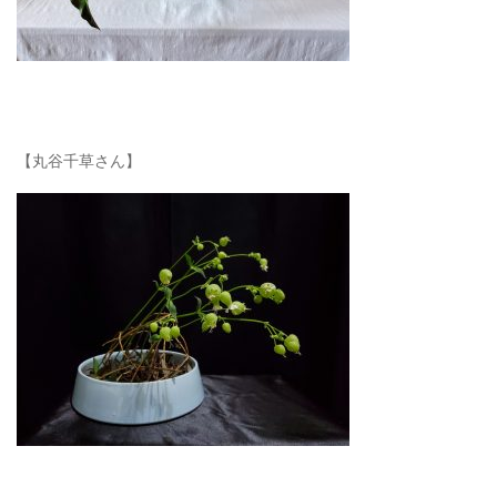
【丸谷千草さん】