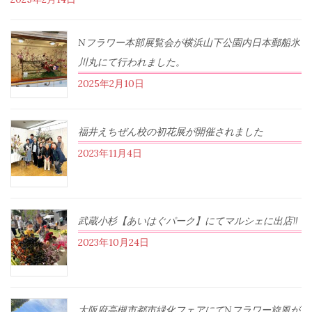
Nフラワー本部展覧会が横浜山下公園内日本郵船氷
川丸にて行われました。
2025年2月10日
福井えちぜん校の初花展が開催されました
2023年11月4日
武蔵小杉【あいはぐパーク】にてマルシェに出店‼︎
2023年10月24日
大阪府高槻市都市緑化フェアにてNフラワー旋風が