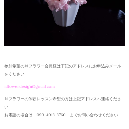
参加希望のＮフラワー会員様は下記のアドレスにお申込みメール
を
ください
nflowerdesign@gmail.com
Ｎフラワーの体験レッスン希望の方は上記アドレスへ連絡くださ
い
お電話の場合は 090-4013-3760 までお問い合わせください