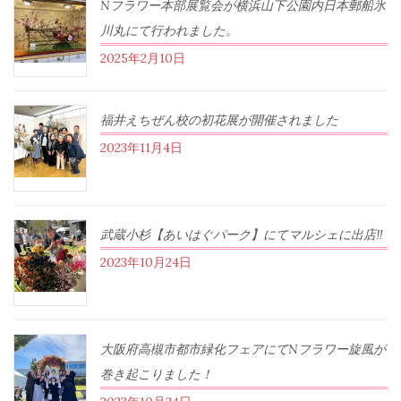
Nフラワー本部展覧会が横浜山下公園内日本郵船氷
川丸にて行われました。
2025年2月10日
福井えちぜん校の初花展が開催されました
2023年11月4日
武蔵小杉【あいはぐパーク】にてマルシェに出店‼︎
2023年10月24日
大阪府高槻市都市緑化フェアにてNフラワー旋風が
巻き起こりました！