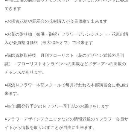
●本部主催の展示会やデモンストレーションなどのイベントに参加
できます
●お稽古花材や展示会の花材購入が会員価格で出来ます
●お花の贈り物（御供・御祝）フラワーアレンジメント・花束の購
入が会員割引価格（最大20％オフ）で出来ます
●講師資格取得後、月刊フローリスト（花のデザイン満載の月刊
誌）・フローリストオンラインへの掲載などメディアへの掲載の
チャンスがあります。
●横浜Ｎフラワー本部スクールで毎月行われる本部講習会に参加出
来ます。
●毎年1回発行予定のＮフラワー季刊誌のお届けをします
●フラワーデザインテクニックなどの情報満載のＮフラワー会員サ
イトから情報を取り出すことが自由に出来ます。