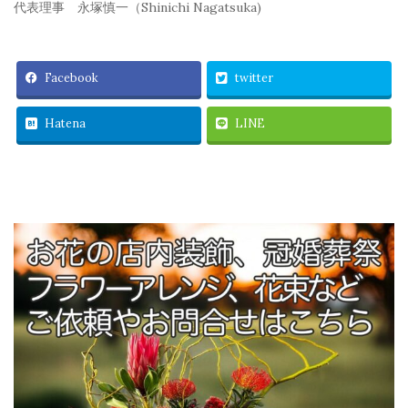
代表理事 永塚慎一（Shinichi Nagatsuka)
Facebook
twitter
Hatena
LINE