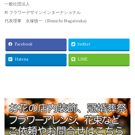
一般社団法人
N フラワーデザインインターナショナル
代表理事 永塚慎一（Shinichi Nagatsuka)
Facebook
twitter
Hatena
LINE