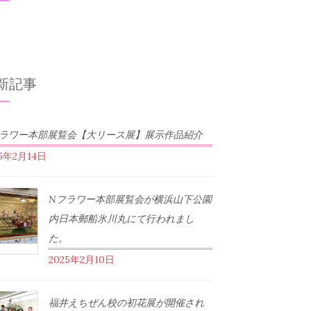
新記事
フラワー本部展覧会【大リース展】展示作品紹介
25年2月14日
Nフラワー本部展覧会が横浜山下公園
内日本郵船氷川丸にて行われまし
た。
2025年2月10日
福井えちぜん校の初花展が開催され