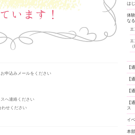
はじ
体
な
エ
エ
（
【
にお申込みメールを
ください
【
【通
レスへ連絡ください
【
い合わせください
ス
イ
本