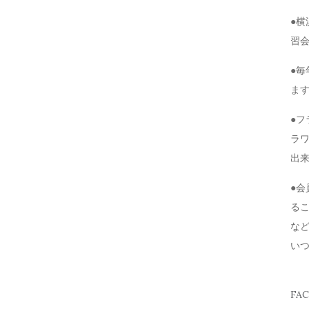
●
習
●毎
ま
●
ラ
出
●
る
な
い
FA