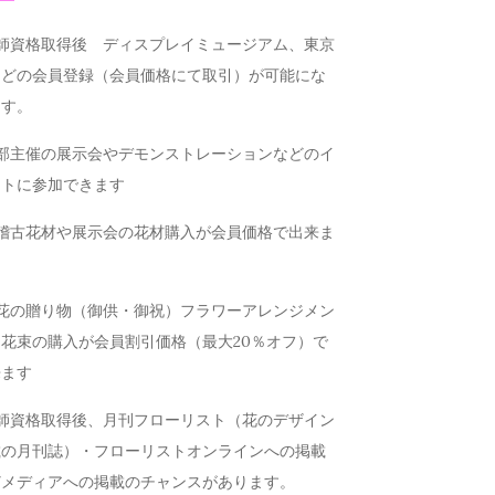
講師資格取得後 ディスプレイミュージアム、東京
などの会員登録（会員価格にて取引）が可能にな
ます。
本部主催の展示会やデモンストレーションなどのイ
ントに参加できます
お稽古花材や展示会の花材購入が会員価格で出来ま
お花の贈り物（御供・御祝）フラワーアレンジメン
花束の購入が会員割引価格（最大20％オフ）で
来ます
講師資格取得後、月刊フローリスト（花のデザイン
載の月刊誌）・フローリストオンラインへの掲載
どメディアへの掲載のチャンスがあります。