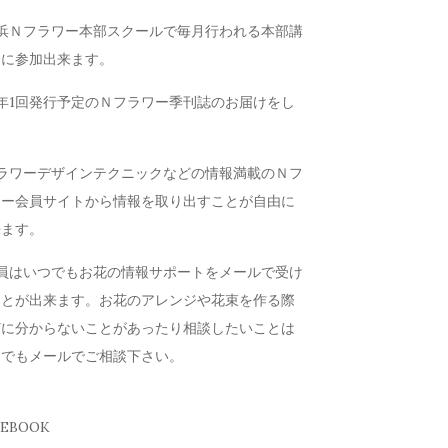
横浜Ｎフラワー本部スクールで毎月行われる本部講
会に参加出来ます。
年1回発行予定のＮフラワー季刊誌のお届けをし
す
フラワーデザインテクニックなどの情報満載のＮフ
ワー会員サイトから情報を取り出すことが自由に
来ます。
会員はいつでもお花の情報サポートをメールで受け
ことが出来ます。お花のアレンジや花束を作る際
どに分からないことがあったり相談したいことは
つでもメールでご相談下さい。
CEBOOK