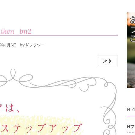
aiken_bn2
by
16年1月6日
Nフラワー
次
N 
Nフ