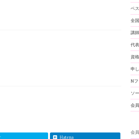
ベ
全
講
代
資
申
Nフ
ソ
会
会
r
Hatena