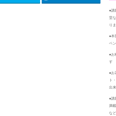
●
堂
り
●
ベ
●
す
●
ト・
出
●
満
な