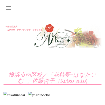
ナビゲーション切り替え
横浜市南区校／「花待夢-はなたい
む-」佐藤啓子（Keiko sato)