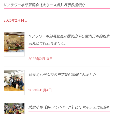
Nフラワー本部展覧会【大リース展】展示作品紹介
2025年2月14日
Nフラワー本部展覧会が横浜山下公園内日本郵船氷
川丸にて行われました。
2025年2月10日
福井えちぜん校の初花展が開催されました
2023年11月4日
武蔵小杉【あいはぐパーク】にてマルシェに出店‼︎