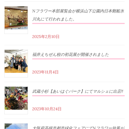
Nフラワー本部展覧会が横浜山下公園内日本郵船氷
川丸にて行われました。
2025年2月10日
福井えちぜん校の初花展が開催されました
2023年11月4日
武蔵小杉【あいはぐパーク】にてマルシェに出店‼︎
2023年10月24日
大阪府高槻市都市緑化フェアにてNフラワー旋風が