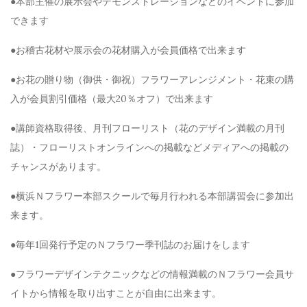
●本部主催の展示会やデモンストレーションなどのイベントに参加
できます
●お稽古花材や展示会の花材購入が会員価格で出来ます
●お花の贈り物（御供・御祝）フラワーアレンジメント・花束の購
入が会員割引価格（最大20％オフ）で出来ます
●講師資格取得後、月刊フローリスト（花のデザイン満載の月刊
誌）・フローリストオンラインへの掲載などメディアへの掲載の
チャンスがあります。
●横浜Ｎフラワー本部スクールで毎月行われる本部講習会に参加出
来ます。
●毎年1回発行予定のＮフラワー季刊誌のお届けをします
●フラワーデザインテクニックなどの情報満載のＮフラワー会員サ
イトから情報を取り出すことが自由に出来ます。