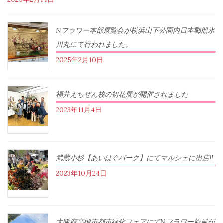
Nフラワー本部展覧会が横浜山下公園内日本郵船氷
川丸にて行われました。
2025年2月10日
福井えちぜん校の初花展が開催されました
2023年11月4日
武蔵小杉【あいはぐパーク】にてマルシェに出店‼︎
2023年10月24日
大阪府高槻市都市緑化フェアにてNフラワー旋風が