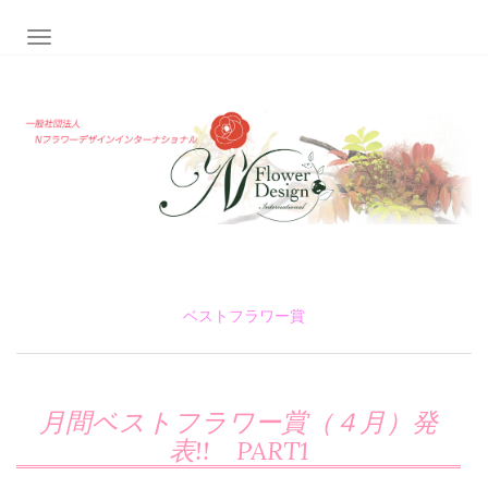
ナビゲーション切り替え
ベストフラワー賞
月間ベストフラワー賞（４月）発
表!! PART1