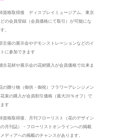
講師資格取得後 ディスプレイミュージアム、東京
などの会員登録（会員価格にて取引）が可能にな
ます。
本部主催の展示会やデモンストレーションなどのイ
ントに参加できます
お稽古花材や展示会の花材購入が会員価格で出来ま
お花の贈り物（御供・御祝）フラワーアレンジメン
花束の購入が会員割引価格（最大20％オフ）で
来ます
講師資格取得後、月刊フローリスト（花のデザイン
載の月刊誌）・フローリストオンラインへの掲載
どメディアへの掲載のチャンスがあります。