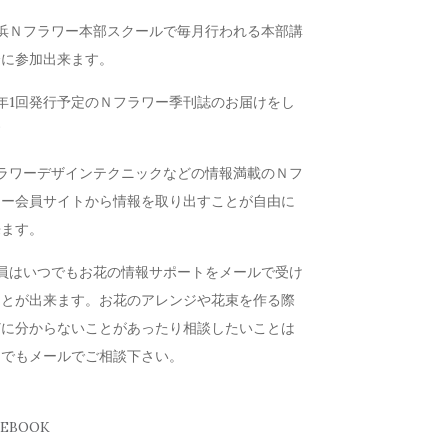
横浜Ｎフラワー本部スクールで毎月行われる本部講
会に参加出来ます。
年1回発行予定のＮフラワー季刊誌のお届けをし
す
フラワーデザインテクニックなどの情報満載のＮフ
ワー会員サイトから情報を取り出すことが自由に
来ます。
会員はいつでもお花の情報サポートをメールで受け
ことが出来ます。お花のアレンジや花束を作る際
どに分からないことがあったり相談したいことは
つでもメールでご相談下さい。
CEBOOK