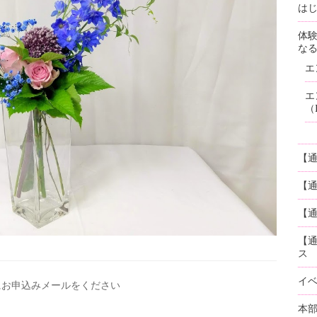
はじ
体
な
エ
エ
（
【
【
【通
【
ス
イ
にお申込みメールを
ください
本