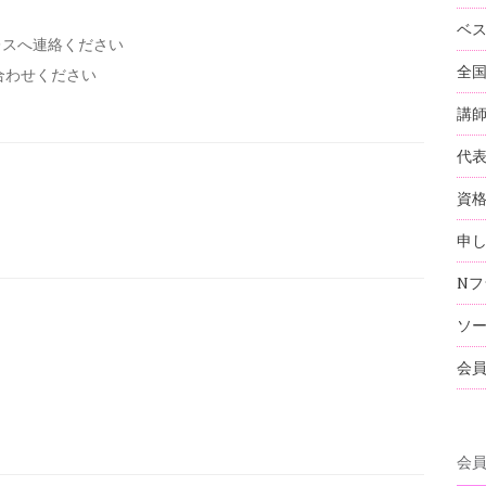
ベ
レスへ連絡ください
全
い合わせください
講
代
資
申
Nフ
ソ
会
会