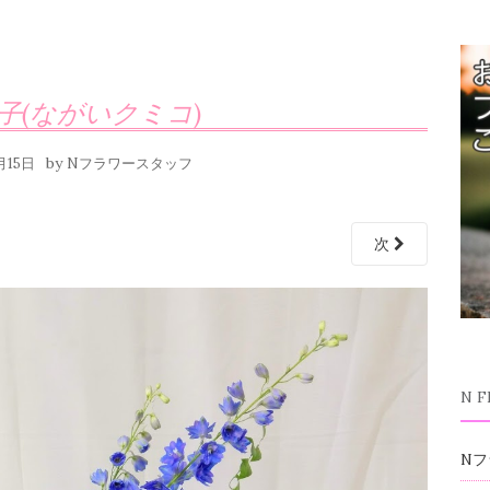
子(ながいクミコ)
by
月15日
Nフラワースタッフ
次
N 
Nフ