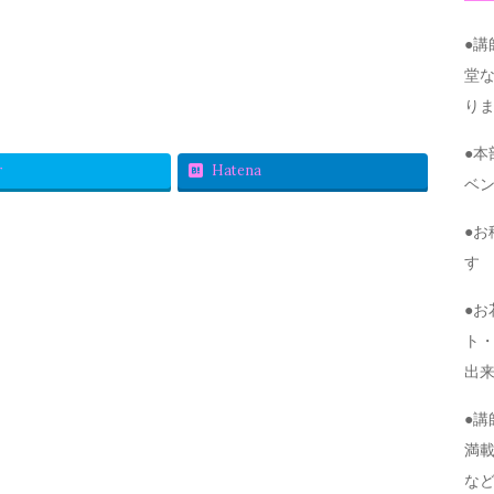
●
堂
り
●
r
Hatena
ベ
●
す
●
ト・
出
●
満
な