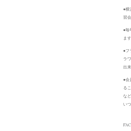
●
習
●毎
ま
●
ラ
出
●
る
な
い
FA