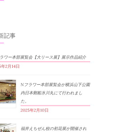
新記事
フラワー本部展覧会【大リース展】展示作品紹介
25年2月14日
Nフラワー本部展覧会が横浜山下公園
内日本郵船氷川丸にて行われまし
た。
2025年2月10日
福井えちぜん校の初花展が開催され