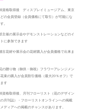
講師資格取得後 ディスプレイミュージアム、東京
などの会員登録（会員価格にて取引）が可能にな
ます。
本部主催の展示会やデモンストレーションなどのイ
ントに参加できます
お稽古花材や展示会の花材購入が会員価格で出来ま
お花の贈り物（御供・御祝）フラワーアレンジメン
花束の購入が会員割引価格（最大20％オフ）で
来ます
講師資格取得後、月刊フローリスト（花のデザイン
載の月刊誌）・フローリストオンラインへの掲載
どメディアへの掲載のチャンスがあります。