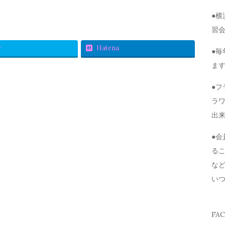
●
習
r
Hatena
●毎
ま
●
ラ
出
●
る
な
い
FA