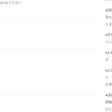
い合わせください
●
堂
り
●
ベ
●
す
●
ト・
出
●
満
な