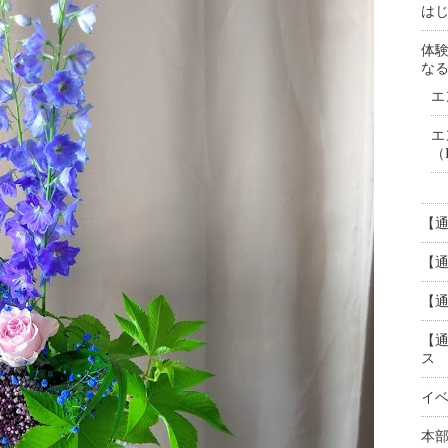
はじ
体
な
エ
エ
（
【
【
【通
【
ス
イ
本