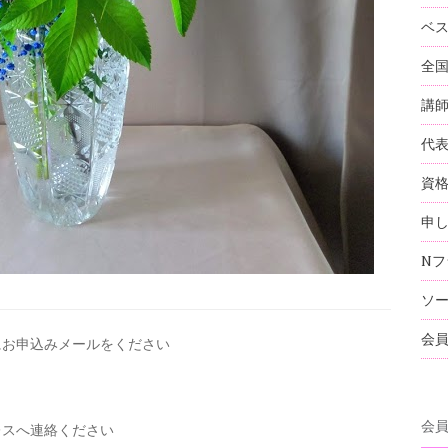
ベ
全
講
代
資
申
Nフ
ソ
会
にお申込みメールを
ください
会
レスへ連絡ください