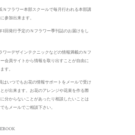
横浜Ｎフラワー本部スクールで毎月行われる本部講
会に参加出来ます。
年1回発行予定のＮフラワー季刊誌のお届けをし
す
フラワーデザインテクニックなどの情報満載のＮフ
ワー会員サイトから情報を取り出すことが自由に
来ます。
会員はいつでもお花の情報サポートをメールで受け
ことが出来ます。お花のアレンジや花束を作る際
どに分からないことがあったり相談したいことは
つでもメールでご相談下さい。
CEBOOK