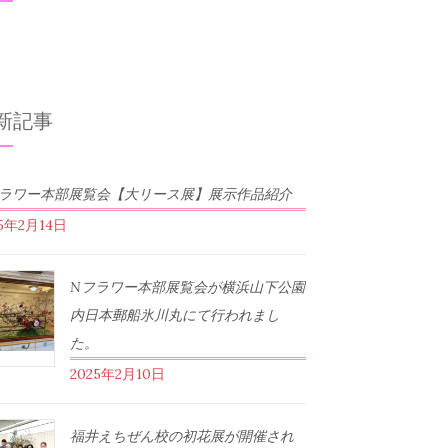
新記事
フラワー本部展覧会【大リース展】展示作品紹介
25年2月14日
Nフラワー本部展覧会が横浜山下公園
内日本郵船氷川丸にて行われまし
た。
2025年2月10日
福井えちぜん校の初花展が開催され