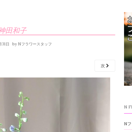
神田和子
by
月31日
Nフラワースタッフ
次
N 
Nフ