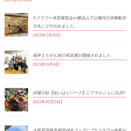
Nフラワー本部展覧会が横浜山下公園内日本郵船氷
川丸にて行われました。
2025年2月10日
福井えちぜん校の初花展が開催されました
2023年11月4日
武蔵小杉【あいはぐパーク】にてマルシェに出店‼︎
2023年10月24日
大阪府高槻市都市緑化フェアにてNフラワー旋風が