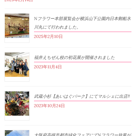
Nフラワー本部展覧会が横浜山下公園内日本郵船氷
川丸にて行われました。
2025年2月10日
福井えちぜん校の初花展が開催されました
2023年11月4日
武蔵小杉【あいはぐパーク】にてマルシェに出店‼︎
2023年10月24日
大阪府高槻市都市緑化フェアにてNフラワー旋風が