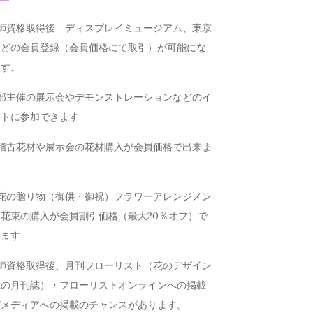
講師資格取得後 ディスプレイミュージアム、東京
などの会員登録（会員価格にて取引）が可能にな
ます。
本部主催の展示会やデモンストレーションなどのイ
ントに参加できます
お稽古花材や展示会の花材購入が会員価格で出来ま
お花の贈り物（御供・御祝）フラワーアレンジメン
花束の購入が会員割引価格（最大20％オフ）で
来ます
講師資格取得後、月刊フローリスト（花のデザイン
載の月刊誌）・フローリストオンラインへの掲載
どメディアへの掲載のチャンスがあります。