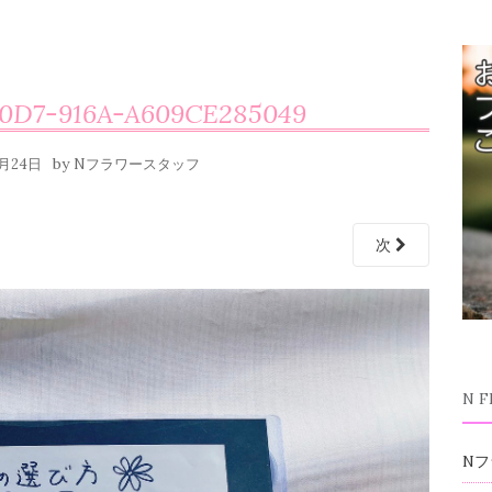
40D7-916A-A609CE285049
by
0月24日
Nフラワースタッフ
次
N 
Nフ