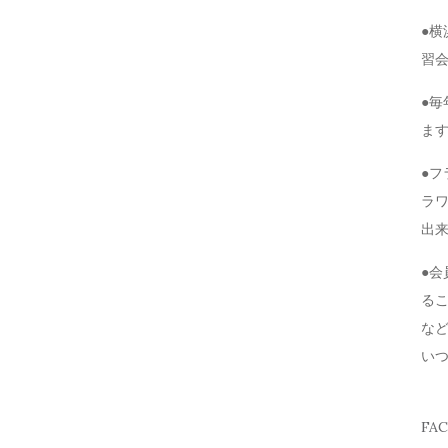
●
習
●毎
ま
●
ラ
出
●
る
な
い
FA