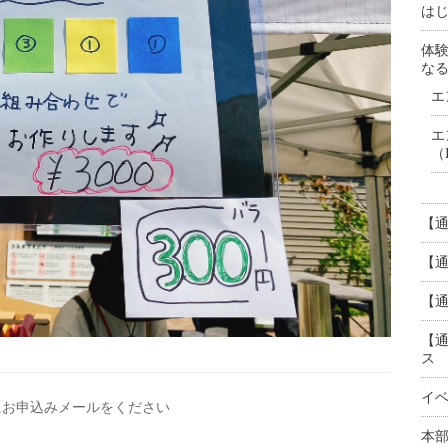
はじ
体
な
エ
エ
（
【
【
【通
【
ス
イ
にお申込みメールを
ください
本