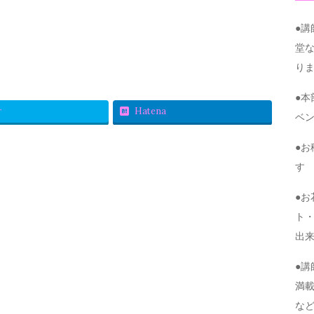
●
堂
り
●
r
Hatena
ベ
●
す
●
ト・
出
●
満
な