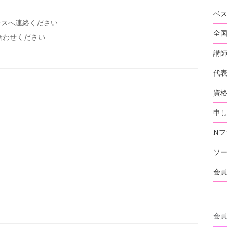
ベ
レスへ連絡ください
全
い合わせください
講
代
資
申
Nフ
ソ
会
会