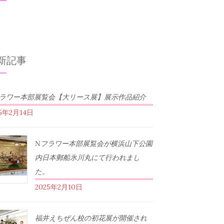
新記事
フラワー本部展覧会【大リース展】展示作品紹介
25年2月14日
Nフラワー本部展覧会が横浜山下公園
内日本郵船氷川丸にて行われまし
た。
2025年2月10日
福井えちぜん校の初花展が開催され