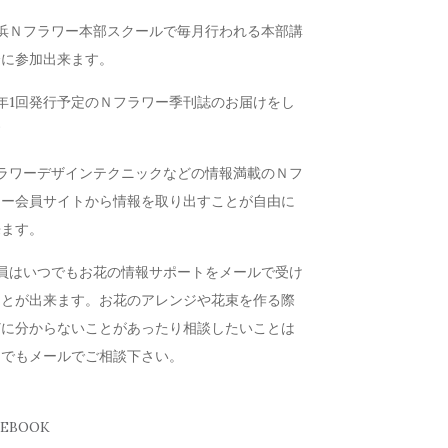
横浜Ｎフラワー本部スクールで毎月行われる本部講
会に参加出来ます。
年1回発行予定のＮフラワー季刊誌のお届けをし
す
フラワーデザインテクニックなどの情報満載のＮフ
ワー会員サイトから情報を取り出すことが自由に
来ます。
会員はいつでもお花の情報サポートをメールで受け
ことが出来ます。お花のアレンジや花束を作る際
どに分からないことがあったり相談したいことは
つでもメールでご相談下さい。
CEBOOK