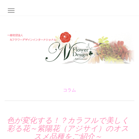
ナビゲーション切り替え
コラム
色が変化する！？カラフルで美しく
彩る花～紫陽花（アジサイ）のオス
スメ品種をご紹介～