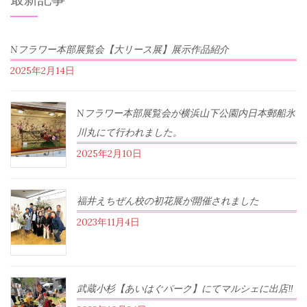
Nフラワー本部展覧会【大リース展】展示作品紹介
2025年2月14日
Nフラワー本部展覧会が横浜山下公園内日本郵船氷
川丸にて行われました。
2025年2月10日
福井えちぜん校の初花展が開催されました
2023年11月4日
武蔵小杉【あいはぐパーク】にてマルシェに出店‼︎