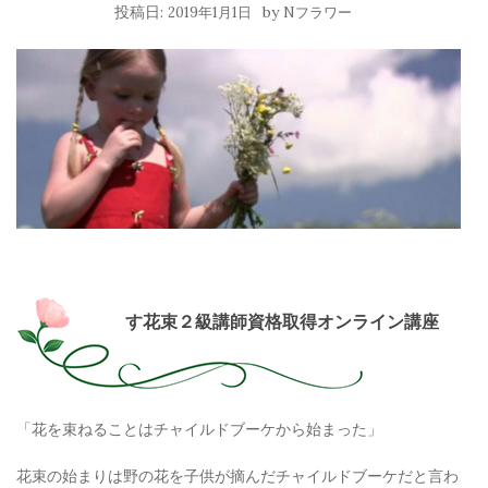
投稿日:
by
2019年1月1日
Nフラワー
す花束２級講師資格取得オンライン講座
「花を束ねることはチャイルドブーケから始まった」
花束の始まりは野の花を子供が摘んだチャイルドブーケだと言わ