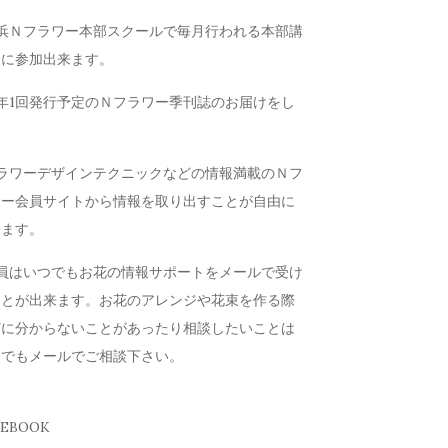
横浜Ｎフラワー本部スクールで毎月行われる本部講
会に参加出来ます。
年1回発行予定のＮフラワー季刊誌のお届けをし
す
フラワーデザインテクニックなどの情報満載のＮフ
ワー会員サイトから情報を取り出すことが自由に
来ます。
会員はいつでもお花の情報サポートをメールで受け
ことが出来ます。お花のアレンジや花束を作る際
どに分からないことがあったり相談したいことは
つでもメールでご相談下さい。
CEBOOK