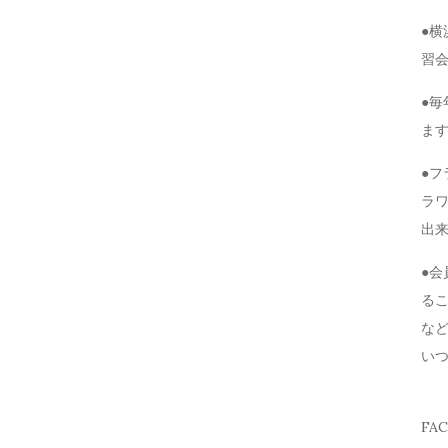
●
習
●毎
ま
●
ラ
出
●
る
な
い
FA