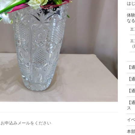
はじ
体
な
エ
エ
（
【
【
【通
【
ス
イ
にお申込みメールを
ください
本