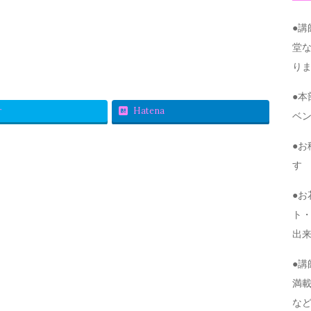
●
堂
り
●
r
Hatena
ベ
●
す
●
ト・
出
●
満
な