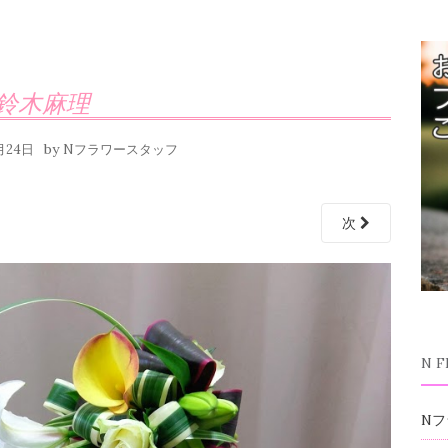
鈴木麻理
by
月24日
Nフラワースタッフ
次
N 
Nフ