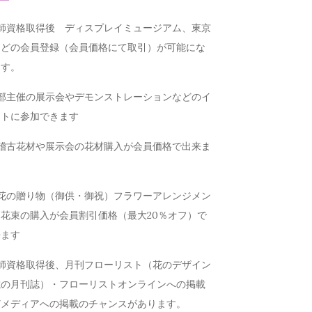
講師資格取得後 ディスプレイミュージアム、東京
などの会員登録（会員価格にて取引）が可能にな
ます。
本部主催の展示会やデモンストレーションなどのイ
ントに参加できます
お稽古花材や展示会の花材購入が会員価格で出来ま
お花の贈り物（御供・御祝）フラワーアレンジメン
花束の購入が会員割引価格（最大20％オフ）で
来ます
講師資格取得後、月刊フローリスト（花のデザイン
載の月刊誌）・フローリストオンラインへの掲載
どメディアへの掲載のチャンスがあります。