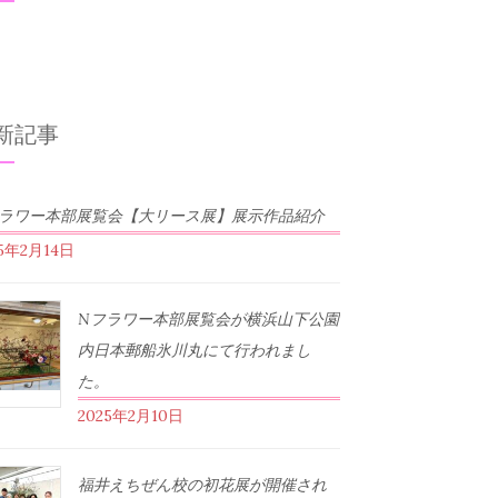
新記事
フラワー本部展覧会【大リース展】展示作品紹介
25年2月14日
Nフラワー本部展覧会が横浜山下公園
内日本郵船氷川丸にて行われまし
た。
2025年2月10日
福井えちぜん校の初花展が開催され