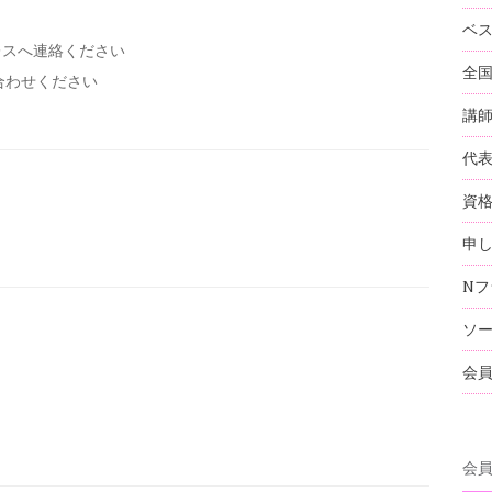
ベ
レスへ連絡ください
全
い合わせください
講
代
資
申
Nフ
ソ
会
会