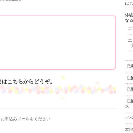
はじ
体
な
エ
エ
（
【
【
せはこちらからどうぞ。
【通
【
ス
イ
にお申込みメールを
ください
本