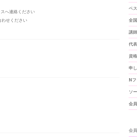
ベ
レスへ連絡ください
全
い合わせください
講
代
資
申
Nフ
ソ
会
会