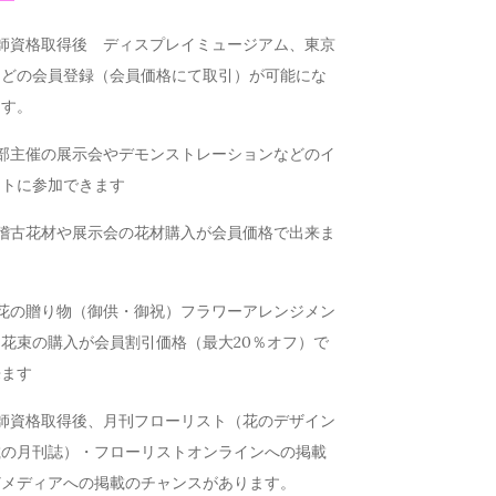
講師資格取得後 ディスプレイミュージアム、東京
などの会員登録（会員価格にて取引）が可能にな
ます。
本部主催の展示会やデモンストレーションなどのイ
ントに参加できます
お稽古花材や展示会の花材購入が会員価格で出来ま
お花の贈り物（御供・御祝）フラワーアレンジメン
花束の購入が会員割引価格（最大20％オフ）で
来ます
講師資格取得後、月刊フローリスト（花のデザイン
載の月刊誌）・フローリストオンラインへの掲載
どメディアへの掲載のチャンスがあります。