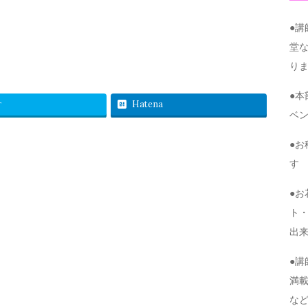
●
堂
り
●
r
Hatena
ベ
●
す
●
ト・
出
●
満
な