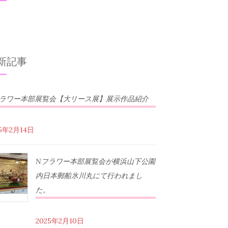
新記事
フラワー本部展覧会【大リース展】展示作品紹介
25年2月14日
Nフラワー本部展覧会が横浜山下公園
内日本郵船氷川丸にて行われまし
た。
2025年2月10日