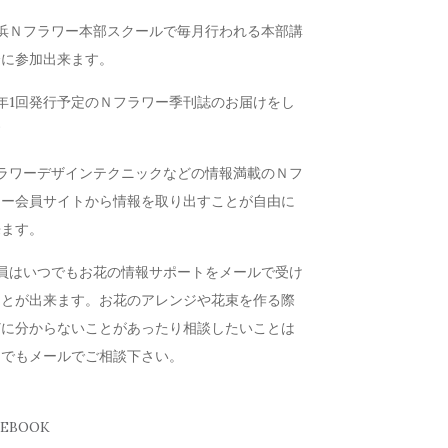
横浜Ｎフラワー本部スクールで毎月行われる本部講
会に参加出来ます。
年1回発行予定のＮフラワー季刊誌のお届けをし
す
フラワーデザインテクニックなどの情報満載のＮフ
ワー会員サイトから情報を取り出すことが自由に
来ます。
会員はいつでもお花の情報サポートをメールで受け
ことが出来ます。お花のアレンジや花束を作る際
どに分からないことがあったり相談したいことは
つでもメールでご相談下さい。
CEBOOK