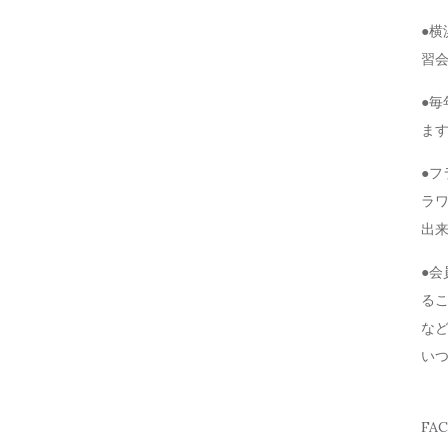
●
習
●毎
ま
●
ラ
出
●
る
な
い
FA