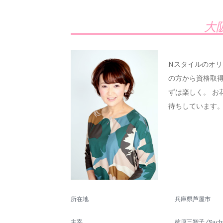
大
Nスタイルのオリ
の方から資格取得
ずは楽しく。 お
待ちしています
所在地
兵庫県芦屋市
主宰
柿原三智子/Sachik