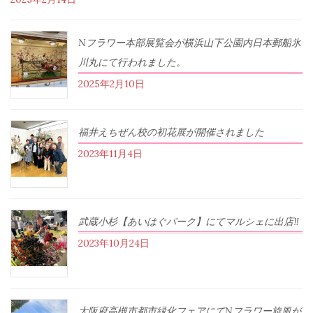
Nフラワー本部展覧会が横浜山下公園内日本郵船氷
川丸にて行われました。
2025年2月10日
福井えちぜん校の初花展が開催されました
2023年11月4日
武蔵小杉【あいはぐパーク】にてマルシェに出店‼︎
2023年10月24日
大阪府高槻市都市緑化フェアにてNフラワー旋風が