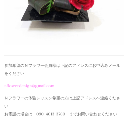
参加希望のＮフラワー会員様は下記のアドレスにお申込みメール
を
ください
nflowerdesign@gmail.com
Ｎフラワーの体験レッスン希望の方は上記アドレスへ連絡くださ
い
お電話の場合は 090-4013-3760 までお問い合わせください