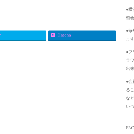
●
習
●毎
r
Hatena
ま
●
ラ
出
●
る
な
い
FA