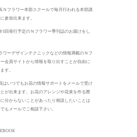
横浜Ｎフラワー本部スクールで毎月行われる本部講
会に参加出来ます。
年1回発行予定のＮフラワー季刊誌のお届けをし
す
フラワーデザインテクニックなどの情報満載のＮフ
ワー会員サイトから情報を取り出すことが自由に
来ます。
会員はいつでもお花の情報サポートをメールで受け
ことが出来ます。お花のアレンジや花束を作る際
どに分からないことがあったり相談したいことは
つでもメールでご相談下さい。
CEBOOK