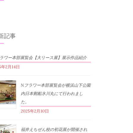
新記事
フラワー本部展覧会【大リース展】展示作品紹介
25年2月14日
Nフラワー本部展覧会が横浜山下公園
内日本郵船氷川丸にて行われまし
た。
2025年2月10日
福井えちぜん校の初花展が開催され