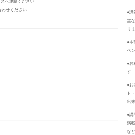
レスへ連絡ください
い合わせください
●
堂
り
●
ベ
●
す
●
ト・
出
●
満
な