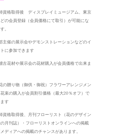
講師資格取得後 ディスプレイミュージアム、東京
などの会員登録（会員価格にて取引）が可能にな
ます。
本部主催の展示会やデモンストレーションなどのイ
ントに参加できます
お稽古花材や展示会の花材購入が会員価格で出来ま
お花の贈り物（御供・御祝）フラワーアレンジメン
花束の購入が会員割引価格（最大20％オフ）で
来ます
講師資格取得後、月刊フローリスト（花のデザイン
載の月刊誌）・フローリストオンラインへの掲載
どメディアへの掲載のチャンスがあります。