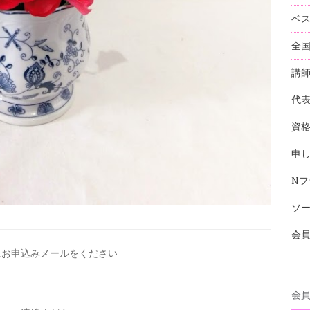
ベ
全
講
代
資
申
Nフ
ソ
会
にお申込みメールを
ください
会