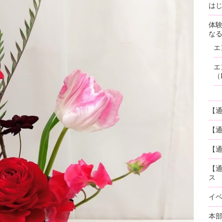
はじ
体
な
エ
エ
（
【
【
【通
【
ス
イ
本