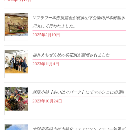
Nフラワー本部展覧会が横浜山下公園内日本郵船氷
川丸にて行われました。
2025年2月10日
福井えちぜん校の初花展が開催されました
2023年11月4日
武蔵小杉【あいはぐパーク】にてマルシェに出店‼︎
2023年10月24日
大阪府高槻市都市緑化フェアにてNフラワー旋風が