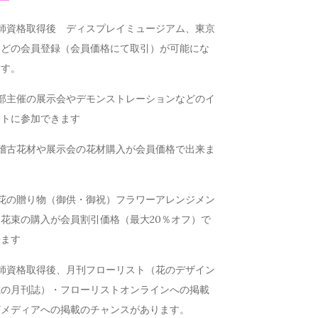
講師資格取得後 ディスプレイミュージアム、東京
などの会員登録（会員価格にて取引）が可能にな
ます。
本部主催の展示会やデモンストレーションなどのイ
ントに参加できます
お稽古花材や展示会の花材購入が会員価格で出来ま
お花の贈り物（御供・御祝）フラワーアレンジメン
花束の購入が会員割引価格（最大20％オフ）で
来ます
講師資格取得後、月刊フローリスト（花のデザイン
載の月刊誌）・フローリストオンラインへの掲載
どメディアへの掲載のチャンスがあります。