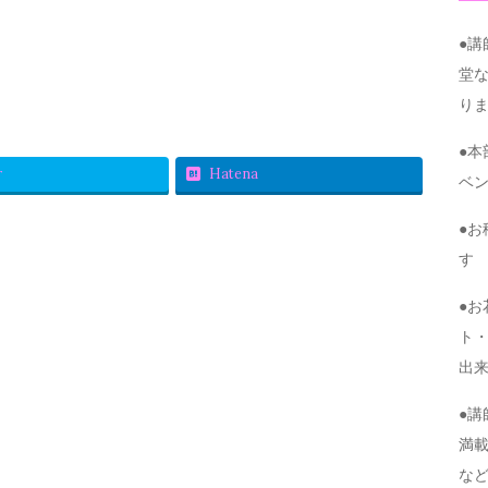
●
堂
り
●
r
Hatena
ベ
●
す
●
ト・
出
●
満
な