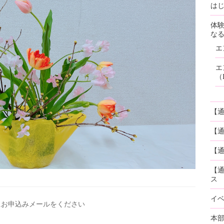
はじ
体
な
エ
エ
（
【
【
【通
【
ス
イ
にお申込みメールを
ください
本