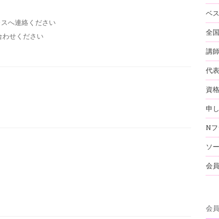
ベ
レスへ連絡ください
全
い合わせください
講
代
資
申
Nフ
ソ
会
会