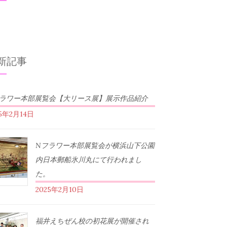
新記事
フラワー本部展覧会【大リース展】展示作品紹介
25年2月14日
Nフラワー本部展覧会が横浜山下公園
内日本郵船氷川丸にて行われまし
た。
2025年2月10日
福井えちぜん校の初花展が開催され