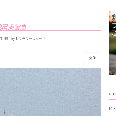
池田美智恵
by
月11日
Nフラワースタッフ
次
N 
Nフ