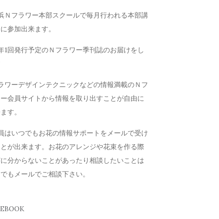
横浜Ｎフラワー本部スクールで毎月行われる本部講
会に参加出来ます。
年1回発行予定のＮフラワー季刊誌のお届けをし
す
フラワーデザインテクニックなどの情報満載のＮフ
ワー会員サイトから情報を取り出すことが自由に
来ます。
会員はいつでもお花の情報サポートをメールで受け
ことが出来ます。お花のアレンジや花束を作る際
どに分からないことがあったり相談したいことは
つでもメールでご相談下さい。
CEBOOK