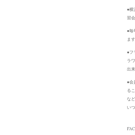
●
習
●毎
ま
●
ラ
出
●
る
な
い
FA