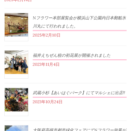
Nフラワー本部展覧会が横浜山下公園内日本郵船氷
川丸にて行われました。
2025年2月10日
福井えちぜん校の初花展が開催されました
2023年11月4日
武蔵小杉【あいはぐパーク】にてマルシェに出店‼︎
2023年10月24日
大阪府高槻市都市緑化フェアにてNフラワー旋風が