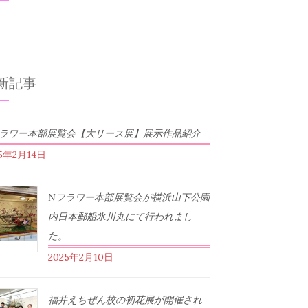
新記事
フラワー本部展覧会【大リース展】展示作品紹介
25年2月14日
Nフラワー本部展覧会が横浜山下公園
内日本郵船氷川丸にて行われまし
た。
2025年2月10日
福井えちぜん校の初花展が開催され