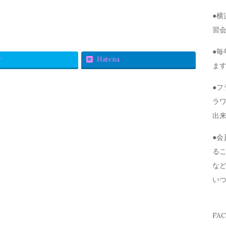
●
習
●毎
r
Hatena
ま
●
ラ
出
●
る
な
い
FA