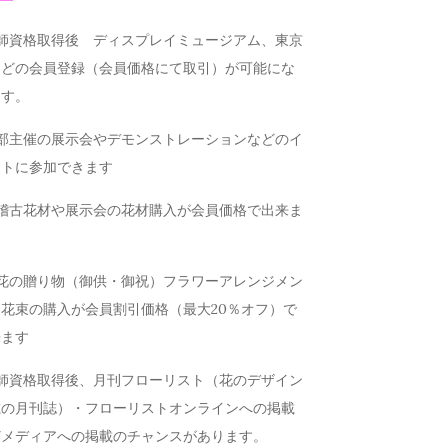
講師資格取得後 ディスプレイミュージアム、東京
などの会員登録（会員価格にて取引）が可能にな
ます。
本部主催の展示会やデモンストレーションなどのイ
ントに参加できます
お稽古花材や展示会の花材購入が会員価格で出来ま
お花の贈り物（御供・御祝）フラワーアレンジメン
花束の購入が会員割引価格（最大20％オフ）で
来ます
講師資格取得後、月刊フローリスト（花のデザイン
載の月刊誌）・フローリストオンラインへの掲載
どメディアへの掲載のチャンスがあります。