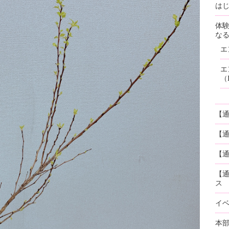
はじ
体
な
エ
エ
（
【
【
【通
【
ス
イ
本