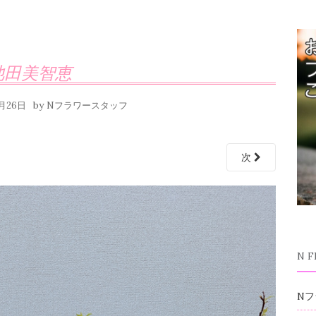
池田美智恵
by
0月26日
Nフラワースタッフ
次
N 
Nフ