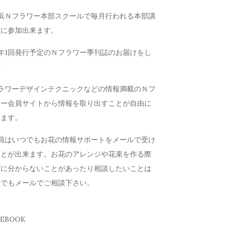
横浜Ｎフラワー本部スクールで毎月行われる本部講
会に参加出来ます。
年1回発行予定のＮフラワー季刊誌のお届けをし
す
フラワーデザインテクニックなどの情報満載のＮフ
ワー会員サイトから情報を取り出すことが自由に
来ます。
会員はいつでもお花の情報サポートをメールで受け
ことが出来ます。お花のアレンジや花束を作る際
どに分からないことがあったり相談したいことは
つでもメールでご相談下さい。
CEBOOK