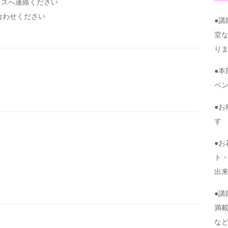
レスへ連絡ください
い合わせください
●
堂
り
●
ベ
●
す
●
ト・
出
●
満
な