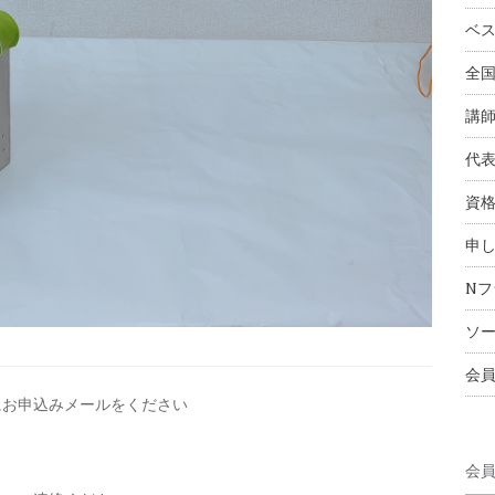
ベ
全
講
代
資
申
Nフ
ソ
会
にお申込みメールを
ください
会