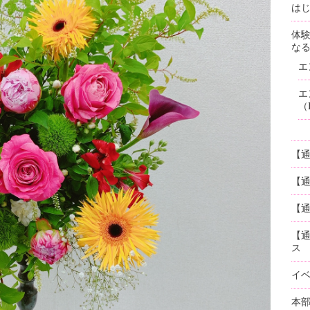
はじ
体
な
エ
エ
（
【
【
【通
【
ス
イ
本