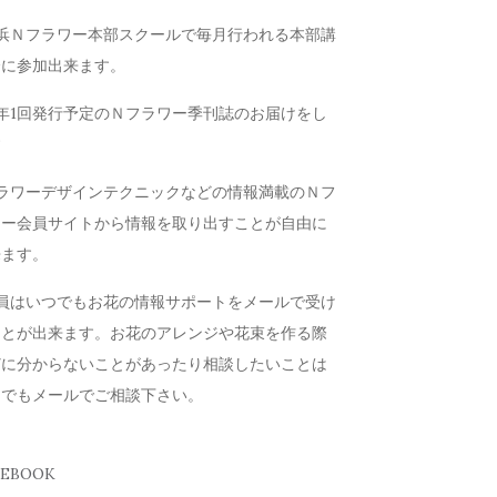
横浜Ｎフラワー本部スクールで毎月行われる本部講
会に参加出来ます。
年1回発行予定のＮフラワー季刊誌のお届けをし
す
フラワーデザインテクニックなどの情報満載のＮフ
ワー会員サイトから情報を取り出すことが自由に
来ます。
会員はいつでもお花の情報サポートをメールで受け
ことが出来ます。お花のアレンジや花束を作る際
どに分からないことがあったり相談したいことは
つでもメールでご相談下さい。
CEBOOK