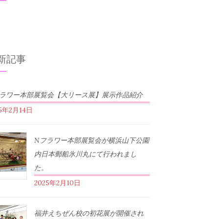
新記事
フラワー本部展覧会【大リース展】展示作品紹介
25年2月14日
Nフラワー本部展覧会が横浜山下公園
内日本郵船氷川丸にて行われまし
た。
2025年2月10日
福井えちぜん校の初花展が開催され