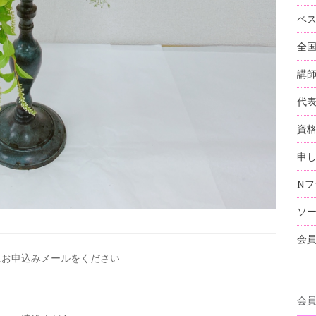
ベ
全
講
代
資
申
Nフ
ソ
会
にお申込みメールを
ください
会