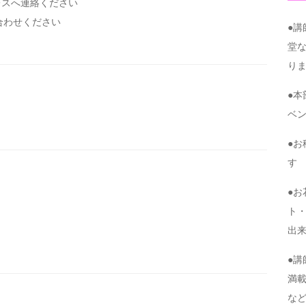
レスへ連絡ください
い合わせください
●
堂
り
●
ベ
●
す
●
ト・
出
●
満
な