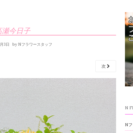
高瀬今日子
by
1月3日
Nフラワースタッフ
次
N 
Nフ