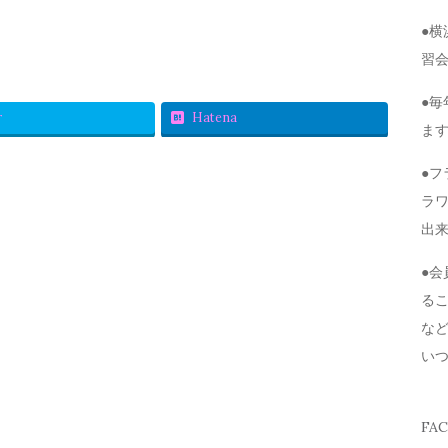
●
習
●毎
r
Hatena
ま
●
ラ
出
●
る
な
い
FA