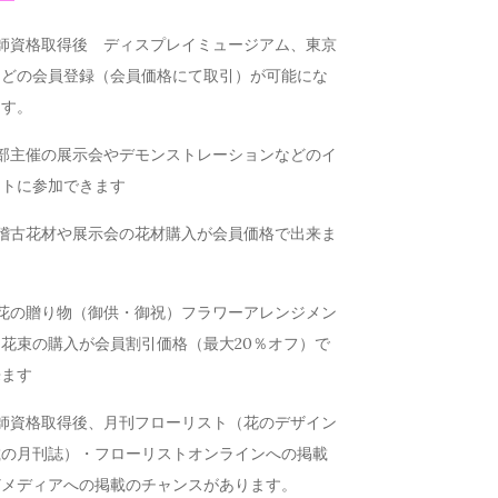
講師資格取得後 ディスプレイミュージアム、東京
などの会員登録（会員価格にて取引）が可能にな
ます。
本部主催の展示会やデモンストレーションなどのイ
ントに参加できます
お稽古花材や展示会の花材購入が会員価格で出来ま
お花の贈り物（御供・御祝）フラワーアレンジメン
花束の購入が会員割引価格（最大20％オフ）で
来ます
講師資格取得後、月刊フローリスト（花のデザイン
載の月刊誌）・フローリストオンラインへの掲載
どメディアへの掲載のチャンスがあります。