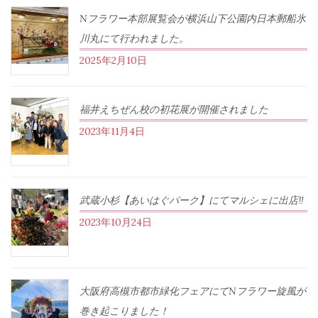
Nフラワー本部展覧会が横浜山下公園内日本郵船氷
川丸にて行われました。
2025年2月10日
福井えちぜん校の初花展が開催されました
2023年11月4日
武蔵小杉【あいはぐパーク】にてマルシェに出店‼︎
2023年10月24日
大阪府高槻市都市緑化フェアにてNフラワー旋風が
巻き起こりました！