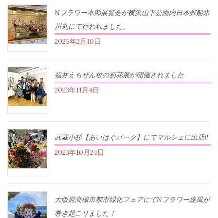
Nフラワー本部展覧会が横浜山下公園内日本郵船氷
川丸にて行われました。
2025年2月10日
福井えちぜん校の初花展が開催されました
2023年11月4日
武蔵小杉【あいはぐパーク】にてマルシェに出店‼︎
2023年10月24日
大阪府高槻市都市緑化フェアにてNフラワー旋風が
巻き起こりました！