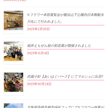
Nフラワー本部展覧会が横浜山下公園内日本郵船氷
川丸にて行われました。
2025年2月10日
福井えちぜん校の初花展が開催されました
2023年11月4日
武蔵小杉【あいはぐパーク】にてマルシェに出店‼︎
2023年10月24日
大阪府高槻市都市緑化フェアにてNフラワー旋風が