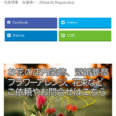
代表理事 永塚慎一（Shinichi Nagatsuka)
Facebook
twitter
Hatena
LINE