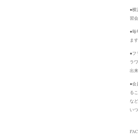
●
習
●毎
ま
●
ラ
出
●
る
な
い
FA