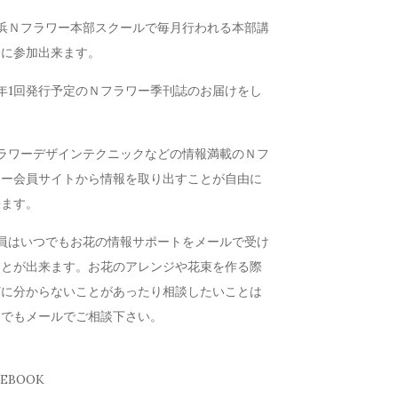
横浜Ｎフラワー本部スクールで毎月行われる本部講
会に参加出来ます。
年1回発行予定のＮフラワー季刊誌のお届けをし
す
フラワーデザインテクニックなどの情報満載のＮフ
ワー会員サイトから情報を取り出すことが自由に
来ます。
会員はいつでもお花の情報サポートをメールで受け
ことが出来ます。お花のアレンジや花束を作る際
どに分からないことがあったり相談したいことは
つでもメールでご相談下さい。
CEBOOK