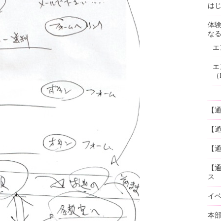
はじ
体
な
エ
エ
（
【
【
【通
【
ス
イ
本