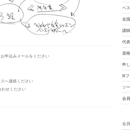
ベ
全
講
代
資
にお申込みメールを
ください
申
Nフ
レスへ連絡ください
ソ
い合わせください
会
会