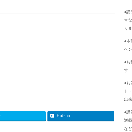
●
堂
り
●
ベ
●
す
●
ト・
出
●
r
Hatena
満
な