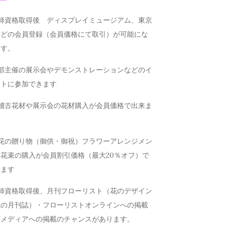
講師資格取得後 ディスプレイミュージアム、東京
などの会員登録（会員価格にて取引）が可能にな
ます。
本部主催の展示会やデモンストレーションなどのイ
ントに参加できます
お稽古花材や展示会の花材購入が会員価格で出来ま
お花の贈り物（御供・御祝）フラワーアレンジメン
花束の購入が会員割引価格（最大20％オフ）で
来ます
講師資格取得後、月刊フローリスト（花のデザイン
載の月刊誌）・フローリストオンラインへの掲載
どメディアへの掲載のチャンスがあります。