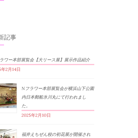
新記事
フラワー本部展覧会【大リース展】展示作品紹介
25年2月14日
Nフラワー本部展覧会が横浜山下公園
内日本郵船氷川丸にて行われまし
た。
2025年2月10日
福井えちぜん校の初花展が開催され