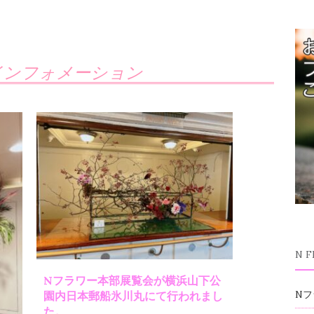
インフォメーション
N 
Nフラワー本部展覧会が横浜山下公
Nフ
園内日本郵船氷川丸にて行われまし
た。