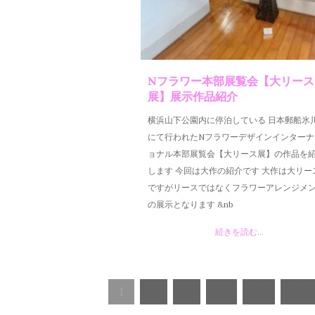
Nフラワー本部展覧会【大リース
展】展示作品紹介
横浜山下公園内に停泊している 日本郵船氷
にて行われたNフラワーデザインインターナ
ョナル本部展覧会【大リース展】の作品を
します 今回は大作の紹介です 大作は大リー
ですがリースではなくフラワーアレンジメ
の展示となります &nb
続きを読む...
1
2
3
…
51
Nex