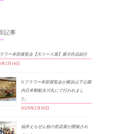
新記事
フラワー本部展覧会【大リース展】展示作品紹介
25年2月14日
Nフラワー本部展覧会が横浜山下公園
内日本郵船氷川丸にて行われまし
た。
2025年2月10日
福井えちぜん校の初花展が開催され