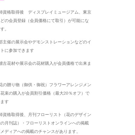
講師資格取得後 ディスプレイミュージアム、東京
などの会員登録（会員価格にて取引）が可能にな
ます。
本部主催の展示会やデモンストレーションなどのイ
ントに参加できます
お稽古花材や展示会の花材購入が会員価格で出来ま
お花の贈り物（御供・御祝）フラワーアレンジメン
花束の購入が会員割引価格（最大20％オフ）で
来ます
講師資格取得後、月刊フローリスト（花のデザイン
載の月刊誌）・フローリストオンラインへの掲載
どメディアへの掲載のチャンスがあります。