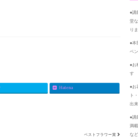
●
堂
り
●
ベ
●
す
●
r
Hatena
ト・
出
●
満
な
ベストフラワー賞