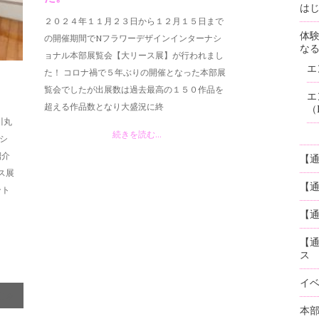
はじ
２０２４年１１月２３日から１２月１５日まで
体
の開催期間でNフラワーデザインインターナシ
な
ョナル本部展覧会【大リース展】が行われまし
エ
た！ コロナ禍で５年ぶりの開催となった本部展
覧会でしたが出展数は過去最高の１５０作品を
エ
超える作品数となり大盛況に終
（
川丸
続きを読む...
シ
紹介
【
ス展
【
ント
【通
【
ス
イ
t »
本