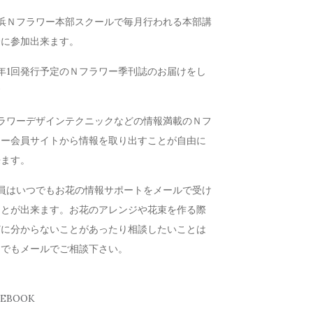
横浜Ｎフラワー本部スクールで毎月行われる本部講
会に参加出来ます。
年1回発行予定のＮフラワー季刊誌のお届けをし
す
フラワーデザインテクニックなどの情報満載のＮフ
ワー会員サイトから情報を取り出すことが自由に
来ます。
会員はいつでもお花の情報サポートをメールで受け
ことが出来ます。お花のアレンジや花束を作る際
どに分からないことがあったり相談したいことは
つでもメールでご相談下さい。
CEBOOK