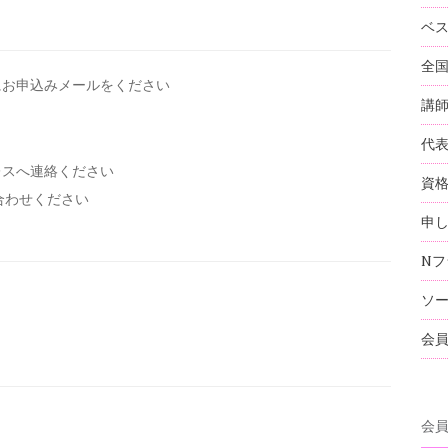
ベ
全
にお申込みメールを
ください
講
代
レスへ連絡ください
資
い合わせください
申
Nフ
ソ
会
会