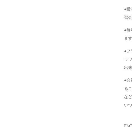
●
習
●毎
ま
●
ラ
出
●
る
な
い
FA