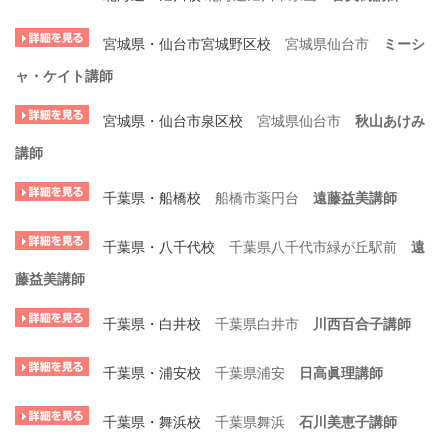
宮城県・仙台市宮城野区校
宮城県仙台市
ミーシ
ャ・ケイト講師
宮城県・仙台市泉区校
宮城県仙台市
秋山あけみ
講師
千葉県・船橋校
船橋市薬円台
遠藤益美講師
千葉県・八千代校
千葉県八千代市緑が丘駅前
遠
藤益美講師
千葉県・白井校
千葉県白井市
川西百合子講師
千葉県・浦安校
千葉県浦安
日高眞理講師
千葉県・舞浜校
千葉県舞浜
石川美恵子講師