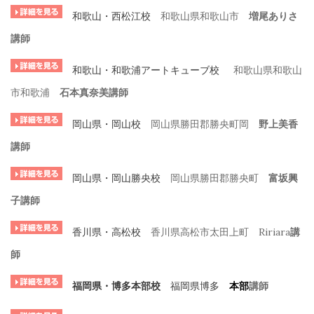
和歌山・西松江校
和歌山県和歌山市
増尾ありさ
講師
和歌山・和歌浦アートキューブ校
和歌山県和歌山
市和歌浦
石本真奈美講師
岡山県・岡山校
岡山県勝田郡勝央町岡
野上美香
講師
岡山県・岡山勝央校
岡山県勝田郡勝央町
富坂興
子講師
香川県・高松校
香川県高松市太田上町 Ririara
講
師
福岡県・博多本部校
福岡県博多
本部
講師