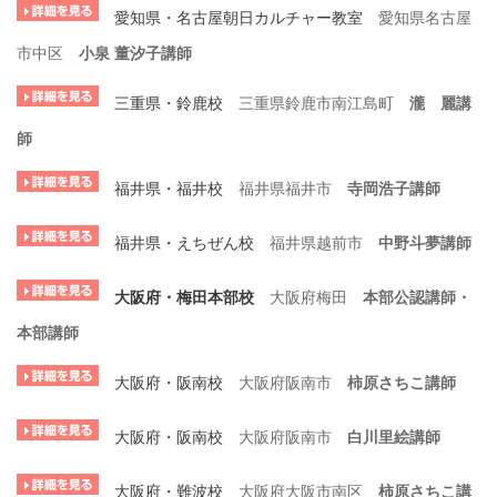
愛知県・名古屋朝日カルチャー教室
愛知県名古屋
市中区
小泉 董汐子講師
三重県・鈴鹿校
三重県鈴鹿市南江島町
瀧 麗講
師
福井県・福井校
福井県福井市
寺岡浩子講師
福井県・えちぜん校
福井県越前市
中野斗夢講師
大阪府・梅田本部校
大阪府梅田
本部公認講師・
本部講師
大阪府・阪南校
大阪府阪南市
柿原さちこ講師
大阪府・阪南校
大阪府阪南市
白川里絵講師
大阪府・難波校
大阪府大阪市南区
柿原さちこ講