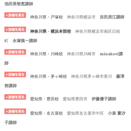
池田美智恵講師
神奈川県・戸塚校
神奈川県横浜市
吉田房江講師
神奈川県
・
横浜本部校
神奈川県横浜市南区日枝
町
永塚慎一講師
神奈川県・川崎校
神奈川県川崎市
minakori講
師
神奈川県・茅ヶ崎校
神奈川県茅ヶ崎市香川
藤澤
努講師
愛知県・豊田校
愛知県豊田市
伊藤優子講師
愛知県・名古屋校
愛知県名古屋市中区
小泉 董汐
子講師