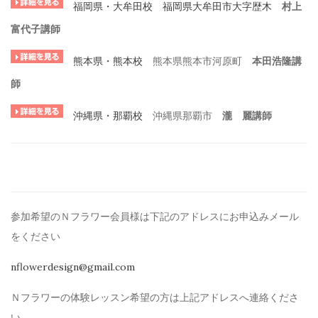
福岡県・大牟田校
福岡県大牟田市大字歴木
村上
富代子講師
熊本県・熊本校
熊本県熊本市河原町
本田浩隆講
師
沖縄県・那覇校
沖縄県那覇市
瀧 麗講師
.
参加希望のＮフラワー会員様は下記のアドレスにお申込みメール
を
ください
nflowerdesign@gmail.com
Ｎフラワーの体験レッスン希望の方は上記アドレスへ連絡くださ
い