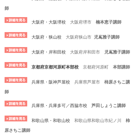
師
大阪府・大阪堺校
大阪府堺市
楠本恵子講師
大阪府・狭山校
大阪府狭山市
児嶌雅子講師
大阪府・岸和田校
大阪府岸和田市
児嶌雅子講師
京都府京都河原町本部校
京都府河原町
本部講師
兵庫県・阪神芦屋校
兵庫県芦屋市
柿原さちこ講
師
兵庫県・兵庫多可／西脇市校
芦田しょうこ講師
和歌山県・和歌山校
和歌山県和歌山市紀ノ川
柿
原さちこ講師