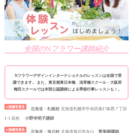
全国のNフラワー講師紹介
Nフラワーデザインインターナショナルのレッスンは全国で受
講できます。
また、東京都東日本橋、浅草橋スクール・大阪府
梅田スクールでは本部公認講師による季節行事レッスンも！。
北海道・
札幌校
北海道札幌市中央区南17条西７丁目
1-1 花色
小野寺明子講師
北海道・旭川校
北海道旭川市永山
菅美樹講師