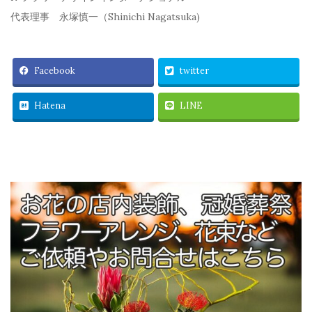
代表理事 永塚慎一（Shinichi Nagatsuka)
Facebook
twitter
Hatena
LINE