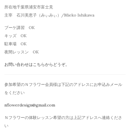
所在地
千葉県浦安市富士見
主宰
石川美恵子（みぃみぃ）
/Mieko Ishikawa
ブーケ講習
OK
キッズ
OK
駐車場
OK
夜間レッスン
OK
お問い合わせはこちらからどうぞ。
参加希望のＮフラワー会員様は下記のアドレスにお申込みメール
を
ください
nflowerdesign@gmail.com
Ｎフラワーの体験レッスン希望の方は上記アドレスへ連絡くださ
い