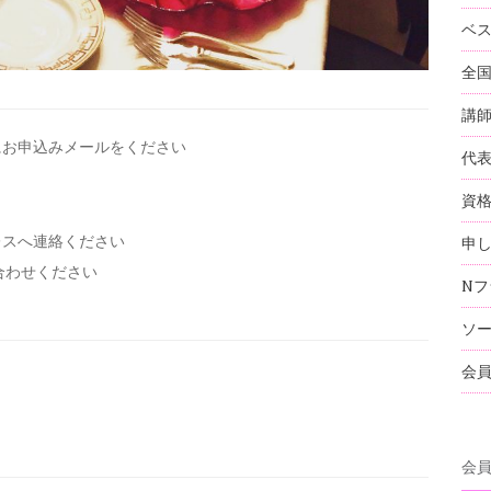
ベ
全
講
にお申込みメールを
ください
代
資
レスへ連絡ください
申
い合わせください
Nフ
ソ
会
会