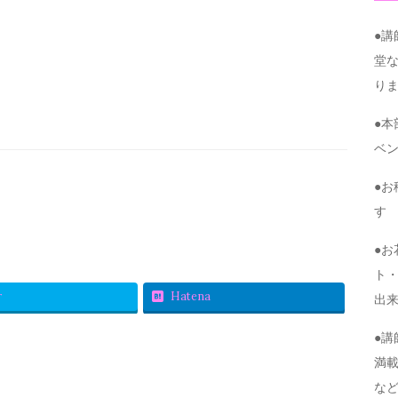
●
堂
り
●
ベ
●
す
●
ト・
r
Hatena
出
●
満
な