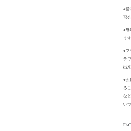
●
習
●毎
ま
●
ラ
出
●
る
な
い
FA