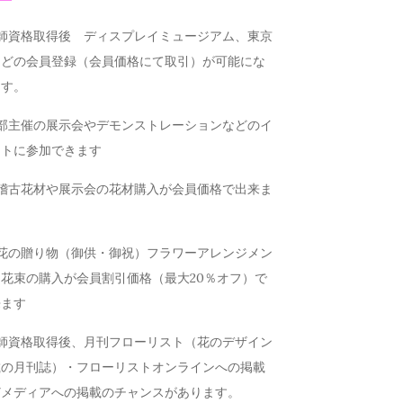
講師資格取得後 ディスプレイミュージアム、東京
などの会員登録（会員価格にて取引）が可能にな
ます。
本部主催の展示会やデモンストレーションなどのイ
ントに参加できます
お稽古花材や展示会の花材購入が会員価格で出来ま
お花の贈り物（御供・御祝）フラワーアレンジメン
花束の購入が会員割引価格（最大20％オフ）で
来ます
講師資格取得後、月刊フローリスト（花のデザイン
載の月刊誌）・フローリストオンラインへの掲載
どメディアへの掲載のチャンスがあります。