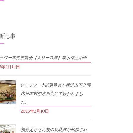
新記事
フラワー本部展覧会【大リース展】展示作品紹介
25年2月14日
Nフラワー本部展覧会が横浜山下公園
内日本郵船氷川丸にて行われまし
た。
2025年2月10日
福井えちぜん校の初花展が開催され