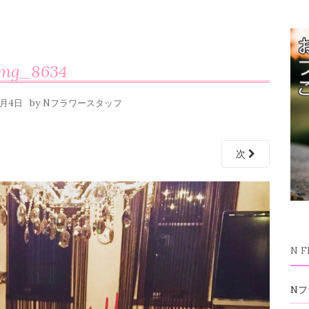
img_8634
by
2月4日
Nフラワースタッフ
次
N 
Nフ