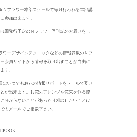
横浜Ｎフラワー本部スクールで毎月行われる本部講
会に参加出来ます。
年1回発行予定のＮフラワー季刊誌のお届けをし
す
フラワーデザインテクニックなどの情報満載のＮフ
ワー会員サイトから情報を取り出すことが自由に
来ます。
会員はいつでもお花の情報サポートをメールで受け
ことが出来ます。お花のアレンジや花束を作る際
どに分からないことがあったり相談したいことは
つでもメールでご相談下さい。
CEBOOK