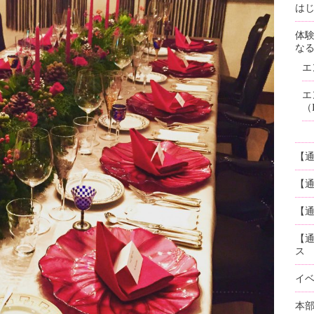
はじ
体
な
エ
エ
（
【
【
【通
【
ス
イ
本