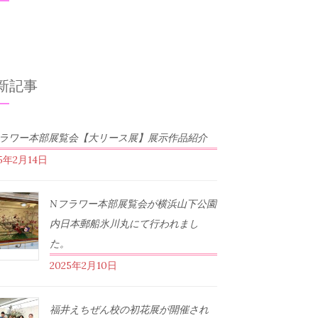
新記事
フラワー本部展覧会【大リース展】展示作品紹介
25年2月14日
Nフラワー本部展覧会が横浜山下公園
内日本郵船氷川丸にて行われまし
た。
2025年2月10日
福井えちぜん校の初花展が開催され