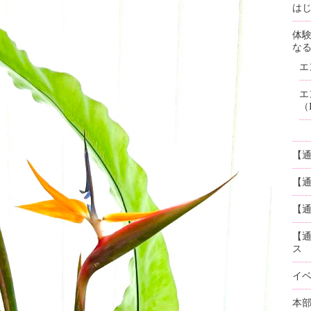
はじ
体
な
エ
エ
（
【
【
【通
【
ス
イ
本