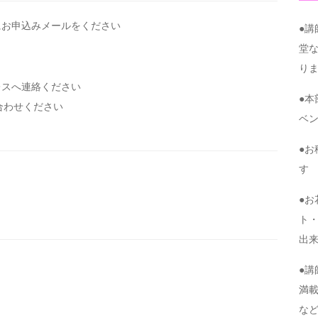
にお申込みメールを
ください
●
堂
り
レスへ連絡ください
●
い合わせください
ベ
●
す
●
ト・
出
●
満
な