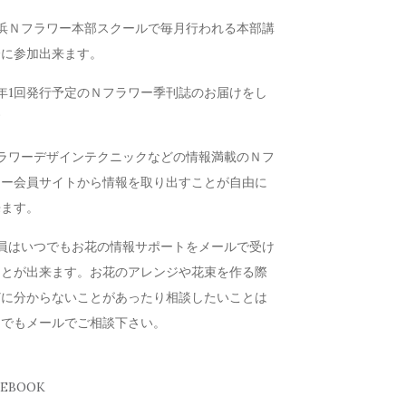
横浜Ｎフラワー本部スクールで毎月行われる本部講
会に参加出来ます。
年1回発行予定のＮフラワー季刊誌のお届けをし
す
フラワーデザインテクニックなどの情報満載のＮフ
ワー会員サイトから情報を取り出すことが自由に
来ます。
会員はいつでもお花の情報サポートをメールで受け
ことが出来ます。お花のアレンジや花束を作る際
どに分からないことがあったり相談したいことは
つでもメールでご相談下さい。
CEBOOK