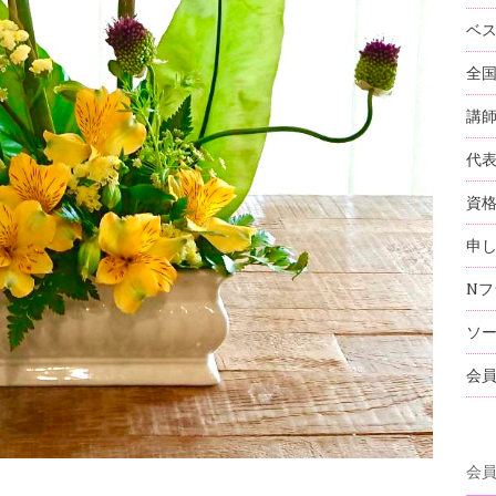
ベ
全
講
代
資
申
Nフ
ソ
会
会