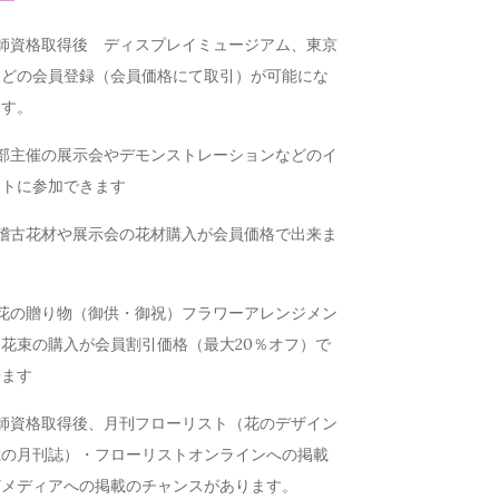
講師資格取得後 ディスプレイミュージアム、東京
などの会員登録（会員価格にて取引）が可能にな
ます。
本部主催の展示会やデモンストレーションなどのイ
ントに参加できます
お稽古花材や展示会の花材購入が会員価格で出来ま
お花の贈り物（御供・御祝）フラワーアレンジメン
花束の購入が会員割引価格（最大20％オフ）で
来ます
講師資格取得後、月刊フローリスト（花のデザイン
載の月刊誌）・フローリストオンラインへの掲載
どメディアへの掲載のチャンスがあります。