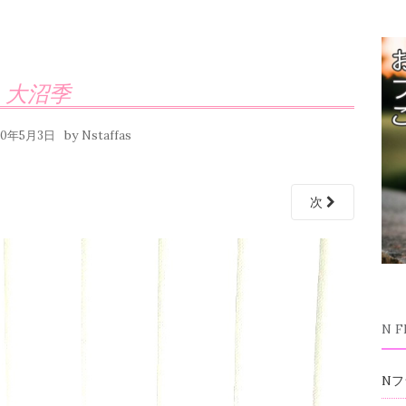
大沼季
by
20年5月3日
Nstaffas
次
N 
Nフ