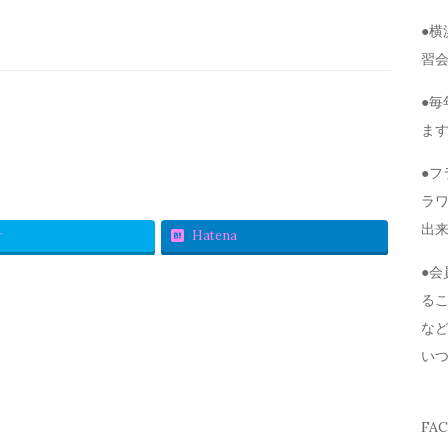
●
習
●毎
ま
●
ラ
出
r
Hatena
●
る
な
い
FA