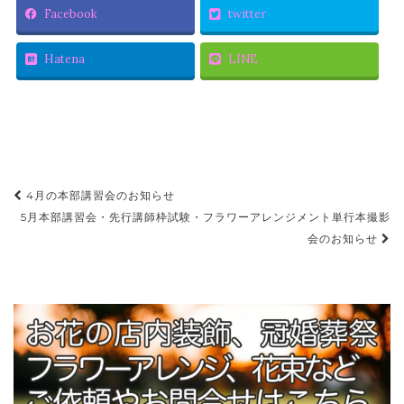
Facebook
twitter
Hatena
LINE
4月の本部講習会のお知らせ
投稿ナビゲーション
5月本部講習会・先行講師枠試験・フラワーアレンジメント単行本撮影
会のお知らせ