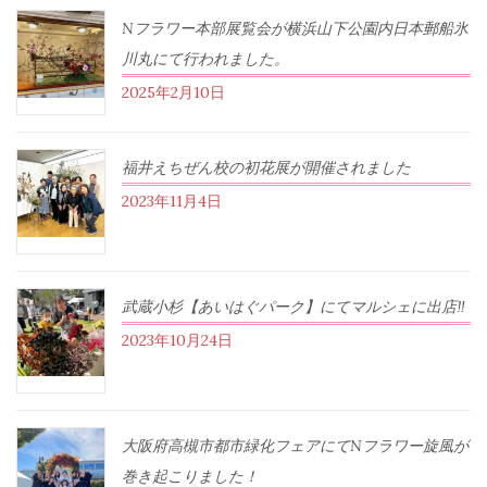
Nフラワー本部展覧会が横浜山下公園内日本郵船氷
川丸にて行われました。
2025年2月10日
福井えちぜん校の初花展が開催されました
2023年11月4日
武蔵小杉【あいはぐパーク】にてマルシェに出店‼︎
2023年10月24日
大阪府高槻市都市緑化フェアにてNフラワー旋風が
巻き起こりました！