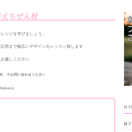
井えちぜん校
アレンジを学びましょう。
て応用まで幅広いデザインをレッスン致します
にお越しください
前町
※お問い合わせください
akano)
N 
Nフ