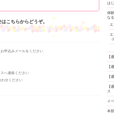
はじ
体
な
せはこちらからどうぞ。
エ
エ
（
にお申込みメールを
ください
【
【
レスへ連絡ください
【通
い合わせください
【
ス
イ
本