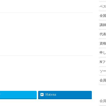
ベ
全
講
代
資
申
Nフ
ソ
会
r
Hatena
会