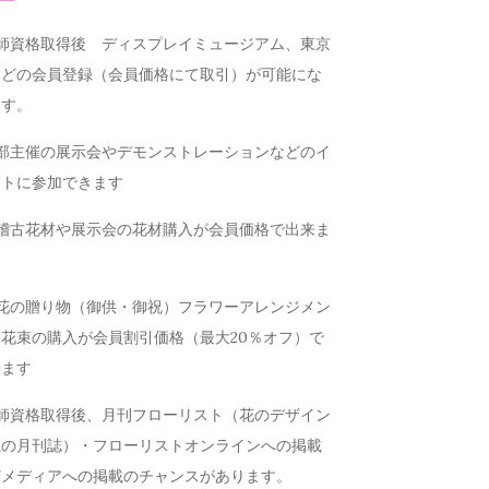
講師資格取得後 ディスプレイミュージアム、東京
などの会員登録（会員価格にて取引）が可能にな
ます。
本部主催の展示会やデモンストレーションなどのイ
ントに参加できます
お稽古花材や展示会の花材購入が会員価格で出来ま
お花の贈り物（御供・御祝）フラワーアレンジメン
花束の購入が会員割引価格（最大20％オフ）で
来ます
講師資格取得後、月刊フローリスト（花のデザイン
載の月刊誌）・フローリストオンラインへの掲載
どメディアへの掲載のチャンスがあります。