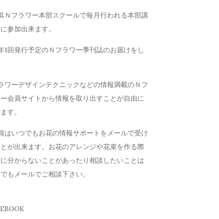
横浜Ｎフラワー本部スクールで毎月行われる本部講
会に参加出来ます。
年1回発行予定のＮフラワー季刊誌のお届けをし
す
フラワーデザインテクニックなどの情報満載のＮフ
ワー会員サイトから情報を取り出すことが自由に
来ます。
会員はいつでもお花の情報サポートをメールで受け
ことが出来ます。お花のアレンジや花束を作る際
どに分からないことがあったり相談したいことは
つでもメールでご相談下さい。
CEBOOK