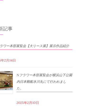
新記事
フラワー本部展覧会【大リース展】展示作品紹介
25年2月14日
Nフラワー本部展覧会が横浜山下公園
内日本郵船氷川丸にて行われまし
た。
2025年2月10日