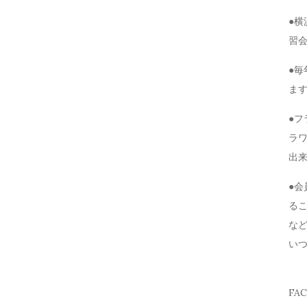
●
習
●毎
ま
●
ラ
出
●
る
な
い
FA