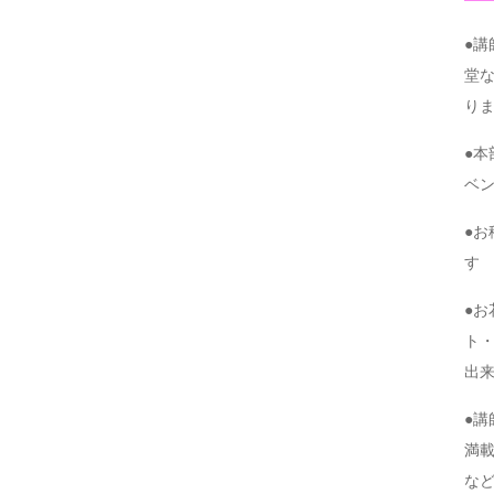
●
堂
り
●
ベ
●
す
●
ト・
出
●
満
な